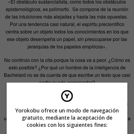
«El obstáculo sustancialista, como todos los obstáculos
epistemológicos, es polimorfo. Se compone de la reunión
de las intuiciones más alejadas y hasta las más opuestas.
Por una tendencia casi natural, el espíritu precientífico
centra sobre un objeto todos los conocimientos en los que
ese objeto desempeña un papel, sin preocuparse por las
jerarquías de los papeles empíricos».
No continúo con la cita porque la cosa va a peor. ¿Cómo es
esto posible? ¿Por qué un hombre de la inteligencia de
Bachelard no se da cuenta de que escribe un texto que casi
nadie puede comprender?
El tema no tendría mayor importancia si lo que este autor
pretende contarnos fuera irrelevante. Pero se trata de una
Yorokobu ofrece un modo de navegación
mente prodigiosa que orienta gran parte de su obra hacia
gratuito, mediante la aceptación de
una minoría tan exigua que impide que su pensamiento sea
cookies con los siguientes fines:
realmente transformador.