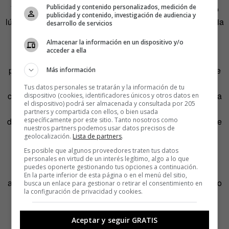
Publicidad y contenido personalizados, medición de
Y esa es la cuestión de fondo. Lo ininteligible convierte lo
publicidad y contenido, investigación de audiencia y
lúcido en oscuro sin importar la profundidad o la importancia
desarrollo de servicios
de la idea planteada.
Almacenar la información en un dispositivo y/o
acceder a ella
Es cierto que resulta mucho más difícil expresar
pensamientos que contar historias. Pero también lo es que
Más información
los novelistas se esfuerzan en que sus textos sean
Tus datos personales se tratarán y la información de tu
comprendidos por todo el público y no solo por una minoría
dispositivo (cookies, identificadores únicos y otros datos en
el dispositivo) podrá ser almacenada y consultada por 205
exquisita. Es algo que está en su ADN, mientras que hay
partners y compartida con ellos, o bien usada
específicamente por este sitio. Tanto nosotros como
determinados intelectuales que no se reprimen a la hora de
nuestros partners podemos usar datos precisos de
distanciarse de lo inteligible en aras de una pretendida
geolocalización.
Lista de partners
.
profundidad.
Es posible que algunos proveedores traten tus datos
personales en virtud de un interés legítimo, algo a lo que
puedes oponerte gestionando tus opciones a continuación.
Pero lo inteligible y lo profundo no son términos
En la parte inferior de esta página o en el menú del sitio,
antagónicos. Sencillamente precisan de un mayor esfuerzo
busca un enlace para gestionar o retirar el consentimiento en
la configuración de privacidad y cookies.
comunicativo si desean ir de la mano.
Aceptar y seguir GRATIS