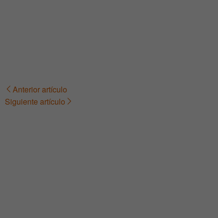
Anterior artículo
Navegación
Siguiente artículo
de
entradas