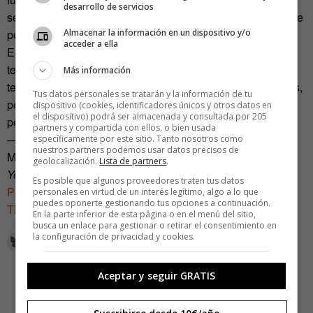
desarrollo de servicios
sea tratado como si tuviese algo que esconder simplemente
Almacenar la información en un dispositivo y/o
por no querer participar en ello.
acceder a ella
Este es solo un capítulo más en la convergencia entre la
tecnología y nuestras vidas. La compleja evolución de una
Más información
tecnología que bien aplicada puede mejorar nuestras vidas,
Tus datos personales se tratarán y la información de tu
pero que mal aplicada puede ejercer violencia sobre las
dispositivo (cookies, identificadores únicos y otros datos en
el dispositivo) podrá ser almacenada y consultada por 205
personas.
partners y compartida con ellos, o bien usada
—
específicamente por este sitio. Tanto nosotros como
nuestros partners podemos usar datos precisos de
Más información en el recomendable artículo de
The New
geolocalización.
Lista de partners
.
York Times
:
Miss a Payment? Good Luck Moving That Car
Es posible que algunos proveedores traten tus datos
Pay up or your car engine will stop
personales en virtud de un interés legítimo, algo a lo que
puedes oponerte gestionando tus opciones a continuación.
The rise of data and the death of politics
En la parte inferior de esta página o en el menú del sitio,
busca un enlace para gestionar o retirar el consentimiento en
la configuración de privacidad y cookies.
Aceptar y seguir GRATIS