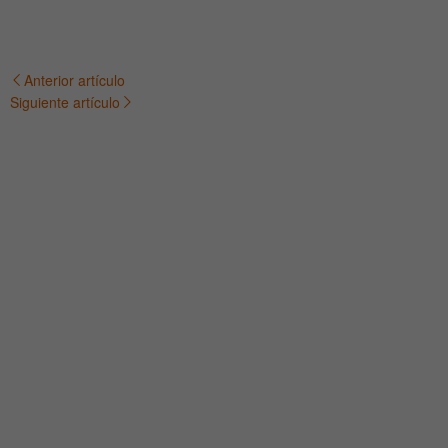
Anterior artículo
Navegación
Siguiente artículo
de
entradas