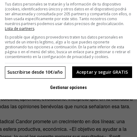
Tus datos personales se tratarán y la información de tu dispositivo
n más eficiencia y menos angustia. «Los desacuerdos no se
(cookies, identificadores únicos y otros datos en el dispositivo) podrá
ser almacenada y consultada por 205 partners y compartida con ellos, o
ia, los resultados de la empresa mejoran en paralelo a las
bien usada específicamente por este sitio. Tanto nosotros como
nuestros partners podemos usar datos precisos de geolocalización.
Lista de partners
.
udas. El periodista de
Esquire
A. J. Jacobs siguió las ideas
Es posible que algunos proveedores traten tus datos personales en
virtud de un interés legítimo, algo a lo que puedes oponerte
 aventuraba un mundo sin mentiras y abogaba por que ninguna
gestionando tus opciones a continuación. En la parte inferior de esta
página o en el menú del sitio, busca un enlace para gestionar o retirar el
balizar. Jacobs se aplicó la filosofía durante un mes: «Fue el
consentimiento en la configuración de privacidad y cookies.
en absoluto», reconoció en una charla en TED.
Suscribirse desde 10€/año
Aceptar y seguir GRATIS
constantemente un instante fundacional y revelador que
 laborales. Con más de 30 años, tras una presentación,
Gestionar opciones
ue decía «huum» cada tres palabras y que eso le hacía sonar
coletilla, aprendió, evolucionó. Interpretó que en la claridad a
odas las opiniones benévolas que nunca señalaron esa tara.
Radical Candor promete un crecimiento en dos líneas: una
la esfera productiva, económica. «El objetivo es ayudar a la
eros, lo cual les permite mejorar sus resultados». Scott