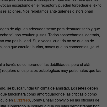
ovocan escapismo en el receptor y pueden torpedear el éxito
ras relaciones. Nos rebelamos ante quienes distorsionan
imagen de alguien adecuadamente para desautorizarlo y que
 rechazo) nos resulten justas. Todos sospechamos, además,
zan esa posibilidad. Si, a veces, cuando no se quejan de
os, con que circulen burlas, motes que no conocemos, ¿qué
l a través de comprender las debilidades, pero el afán
) requiere unos plazos psicológicos muy personales que las
ano, se busca fundar un clima de amistad. Los jefes deben
r que funcionará como amortiguador de las críticas o como
ículo en
Buzzfeed
, Jonny Ensall convivió en las oficinas de
utal. Comprobó la inquietud que los jefes demostraban por