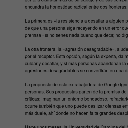
encuadra la honestidad radical entre dos fronteras
La primera es «la resistencia a desafiar a alguien 
de que una persona siga recayendo en un error que, 
premisa «si no tienes nada bueno que decir, no dig
La otra frontera, la «agresión desagradable», alu
por el receptor. Esta opción, según la experta, da 
cuidar y desafiar, y si más personas abandonan la 
agresiones desagradables se convertirán en una de
La propuesta de esta extrabajadora de Google igno
personas. Sus propuestas parten de la premisa de 
críticas; imaginan un entorno bondadoso, refracta
ocurre también que uno puede deslizar ofensas env
más duele, ahí donde no hacen falta grandes despl
Hace unos meses, la Universidad de Carolina del 