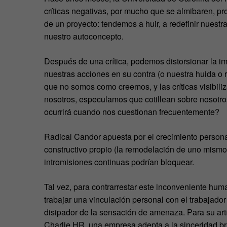
críticas negativas, por mucho que se almibaren, pr
de un proyecto: tendemos a huir, a redefinir nuest
nuestro autoconcepto.
Después de una crítica, podemos distorsionar la 
nuestras acciones en su contra (o nuestra huida o
que no somos como creemos, y las críticas visibili
nosotros, especulamos que cotillean sobre nosotr
ocurrirá cuando nos cuestionan frecuentemente?
Radical Candor apuesta por el crecimiento persona
constructivo propio (la remodelación de uno mismo
intromisiones continuas podrían bloquear.
Tal vez, para contrarrestar este inconveniente hum
trabajar una vinculación personal con el trabajado
disipador de la sensación de amenaza. Para su art
Charlie HR, una empresa adepta a la sinceridad br