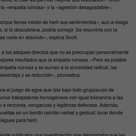
: la «empatía ruinosa» y la «agresión desagradable».
porque tienes miedo de herir sus sentimientos», aun a riesgo
si lo descubriera, podría corregir. Se resumiría con la
as nada en absoluto», explica Scott.
de a los ataques directos que no se preocupan personalmente
mejores resultados que la empatía ruinosa. «Pero es posible
empatía ruinosa y se suman a la sinceridad radical, las
sventaja y se reducirán», pronostica.
ra el juego de egos que late bajo todo grupúsculo de
unos trabajadores homogéneos con igual tolerancia a las
rio a rencores, venganzas y legítimas defensas. Además,
ueltas en un bonito celofán verbal y gestual; tocar donde
iegues para herir.
Norte publicaba una investigación que demostraba que las