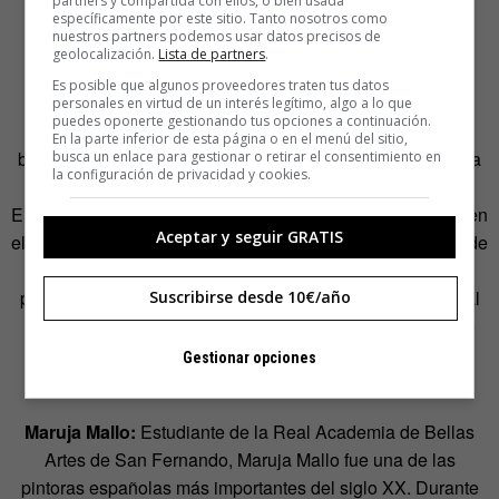
partners y compartida con ellos, o bien usada
específicamente por este sitio. Tanto nosotros como
austral en 1974.
nuestros partners podemos usar datos precisos de
geolocalización.
Lista de partners
.
Es posible que algunos proveedores traten tus datos
Ernestina de Champourcin:
Nacida en Vitoria, pasó su
personales en virtud de un interés legítimo, algo a lo que
puedes oponerte gestionando tus opciones a continuación.
infancia y juventud en Madrid. En esta ciudad estudió el
En la parte inferior de esta página o en el menú del sitio,
bachillerato pero no pudo cursar estudios superiores por la
busca un enlace para gestionar o retirar el consentimiento en
la configuración de privacidad y cookies.
negativa de su padre. A pesar de la cerrazón paterna,
Ernestina trabajó con María de Maeztu y Concha Méndez en
Aceptar y seguir GRATIS
el Lyceum Club Femenino, donde se ocupó de la sección de
Literatura. Fue crítica literaria para el
Heraldo de Madrid
,
publicó poesía y fue traductora para la prestigiosa editorial
Suscribirse desde 10€/año
Fondo de Cultura Económica durante su exilio en México
después de la Guerra Civil.
Gestionar opciones
Maruja Mallo:
Estudiante de la Real Academia de Bellas
Artes de San Fernando, Maruja Mallo fue una de las
pintoras españolas más importantes del siglo XX. Durante