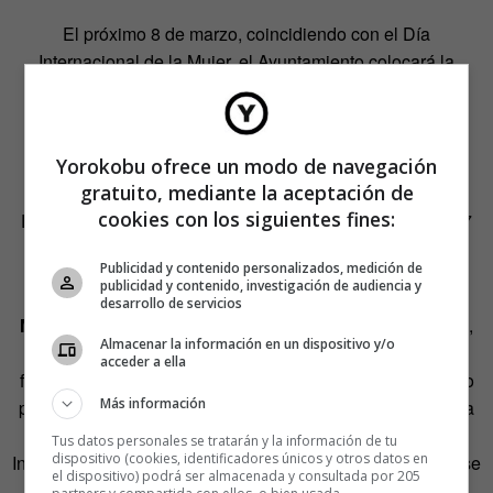
El próximo 8 de marzo, coincidiendo con el Día
Internacional de la Mujer, el Ayuntamiento colocará la
primera de las placas dedicadas a la Generación del 27.
Será en la casa de las Siete chimeneas, actual sede del
Ministerio de Cultura y que, desde 1926, alojó el Lyceum
Yorokobu ofrece un modo de navegación
Club Femenino.
gratuito, mediante la aceptación de
cookies con los siguientes fines:
El resto de las placas que se colocarán a lo largo de 2017
se dedicarán a las siguientes mujeres:
Publicidad y contenido personalizados, medición de
publicidad y contenido, investigación de audiencia y
desarrollo de servicios
María Lejárraga:
Escritora, militante socialista y feminista,
Almacenar la información en un dispositivo y/o
Lejárraga fue autora de diferentes obras de teatro que
acceder a ella
fueron firmadas por su esposo, Gregorio Martínez Sierra, o
Más información
por el dramaturgo Eduardo Marquina. Llegó a ser diputada
por Granada en 1933 y vicepresidenta de la Comisión de
Tus datos personales se tratarán y la información de tu
dispositivo (cookies, identificadores únicos y otros datos en
Instrucción Pública, lo que provocó que tuviera que exiliarse
el dispositivo) podrá ser almacenada y consultada por 205
a Argentina al finalizar la Guerra Civil. Murió en el país