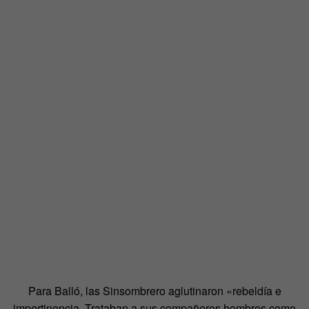
Para Balló, las Sinsombrero aglutinaron «rebeldía e
impertinencia. Trataban a sus compañeros hombres como