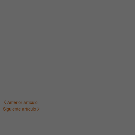
Anterior artículo
Navegación
Siguiente artículo
de
entradas