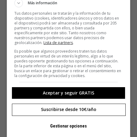
años de imágenes vistas y, aun así, sintió un bofetón. Su
Más información
cerebro estaba tan habituado a las imágenes
Tus datos personales se tratarán y la información de tu
bidimensionales que le costó incorporar una tercera
dispositivo (cookies, identificadores únicos y otros datos en
el dispositivo) podrá ser almacenada y consultada por 205
dimensión. «Me gusta pensar que una fotografía nunca
partners y compartida con ellos, o bien usada
pueda acercarse a la realidad, y me decepciona la
específicamente por este sitio. Tanto nosotros como
nuestros partners podemos usar datos precisos de
frecuencia con que se acercan», medita.
geolocalización.
Lista de partners
.
Es posible que algunos proveedores traten tus datos
personales en virtud de un interés legítimo, algo a lo que
puedes oponerte gestionando tus opciones a continuación.
En la parte inferior de esta página o en el menú del sitio,
busca un enlace para gestionar o retirar el consentimiento en
la configuración de privacidad y cookies.
Aceptar y seguir GRATIS
Suscribirse desde 10€/año
Gestionar opciones