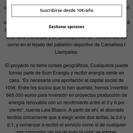
consumo de nuestros socios, pero con el tiempo tenemos el
Suscribirse desde 10€/año
objetivo de llegar a producir el 100% de la energía
consumida”, señala la cooperativista. Som Energia instalará
Gestionar opciones
durante este verano cubiertas fotovoltaicas en un almacén,
una nave municipal y un polideportivo de Riudarenes, así
como en el tejado del pabellón deportivo de Camallera i
Llampaies.
El proyecto no tiene corsés geográficos. Cualquiera puede
formar parte de Som Energia y recibir energía verde en
casa. “Es necesaria una aportación al capital social de
100€. Entre los socios que lo han querido, hemos invertido
665.000 euros para inversión en proyectos producción de
energía renovable con un rendimiento entre el 3 y 6 por
ciento”, cuenta Laia Blasco. A partir de ahí, el abonado
tendría únicamente que a elegir entre dos tarifas, la 2.0 y
2.1, y comenzar a recibir el servicio como si de cualquier
otra compañía “de las de toda la vida” se tratase.