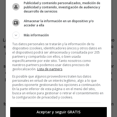
Publicidad y contenido personalizados, medición de
publicidad y contenido, investigación de audiencia y
desarrollo de servicios
Almacenar la información en un dispositivo y/o
acceder a ella
Más información
La asamblea constituyente de la cooperativa se llevó a cabo
Tus datos personales se tratarán y la información de tu
en diciembre de 2010. 150 personas con el mismo derecho
dispositivo (cookies, identificadores únicos y otros datos en
a voto formaron parte de la misma. Ahora se acercan a los
el dispositivo) podrá ser almacenada y consultada por 205
partners y compartida con ellos, o bien usada
tres millares de socios y están dando el siguiente paso:
específicamente por este sitio. Tanto nosotros como
nuestros partners podemos usar datos precisos de
saltar de la mera comercialización de energía generada por
geolocalización.
Lista de partners
.
otros a la producción propia. “Es posible poner en marcha
Es posible que algunos proveedores traten tus datos
proyectos de generación a partir de fuentes renovables de
personales en virtud de un interés legítimo, algo a lo que
puedes oponerte gestionando tus opciones a continuación.
manera independiente”, declara Blasco.
En la parte inferior de esta página o en el menú del sitio,
busca un enlace para gestionar o retirar el consentimiento en
Han comenzado con una pequeña planta de energía
la configuración de privacidad y cookies.
fotovoltaica en el techo de una empresa en Lleida. También
están en pleno proceso de creación de una planta de
Aceptar y seguir GRATIS
biogás. “Esta es una pequeña parte del volumen de