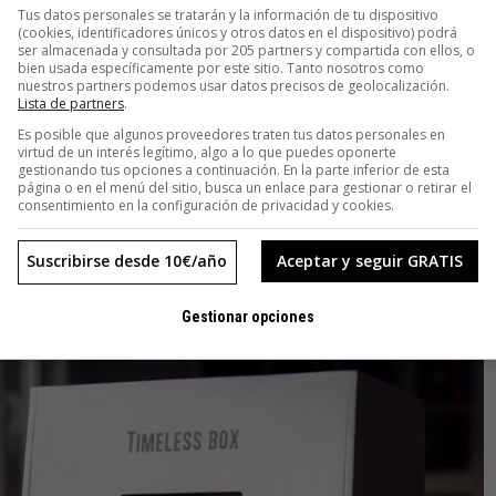
a dar la noticia con humildad y suavidad. Por eso la cantó y
Tus datos personales se tratarán y la información de tu dispositivo
nas hemos tenido comentarios negativos. La mayoría de la
(cookies, identificadores únicos y otros datos en el dispositivo) podrá
ser almacenada y consultada por 205 partners y compartida con ellos, o
ught your idea. Keep going!’ (Yo compré tu idea. ¡Sigue con
bien usada específicamente por este sitio. Tanto nosotros como
mpradores al otro lado. Tenemos personas que confían en
nuestros partners podemos usar datos precisos de geolocalización.
Lista de partners
.
Es posible que algunos proveedores traten tus datos personales en
 el inventor y publicitario. «Estamos contentos. No hay
virtud de un interés legítimo, algo a lo que puedes oponerte
 corazón y, además, el retraso ha merecido la pena porque
gestionando tus opciones a continuación. En la parte inferior de esta
página o en el menú del sitio, busca un enlace para gestionar o retirar el
es».
consentimiento en la configuración de privacidad y cookies.
Suscribirse desde 10€/año
Aceptar y seguir GRATIS
La vida sin música sería un error (Nietzsche)
Gestionar opciones