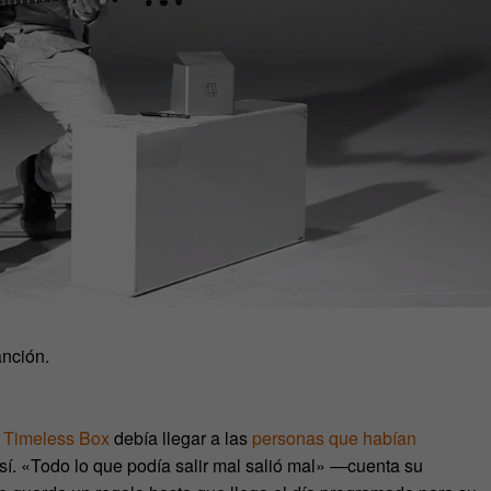
anción.
a
Timeless Box
debía llegar a las
personas que habían
así. «Todo lo que podía salir mal salió mal» —cuenta su