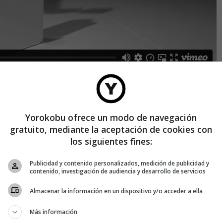
re», cuenta Giró. «Si tienes que dar una mala noticia, hazlo
 tomando forma. En un fin de semana escribí y compuse la
n un estudio».
Yorokobu ofrece un modo de navegación
 lo mejor de su etapa de cantautor en Madrid para componer
gratuito, mediante la aceptación de cookies con
Funding, con la que pide disculpas por el retraso e indica a
los siguientes fines:
r o retirarse del proyecto.
ses han sido muy estresantes y así, con esta declaración,
Publicidad y contenido personalizados, medición de publicidad y
contenido, investigación de audiencia y desarrollo de servicios
e de filtro emocional. Nos ha descargado de un gran peso».
Almacenar la información en un dispositivo y/o acceder a ella
un pincho en un algodón, que la música aplaca la selva. En
Más información