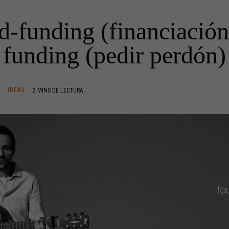
-funding (financiación
funding (pedir perdón)
L
·
IDEAS
2 MINS DE LECTURA