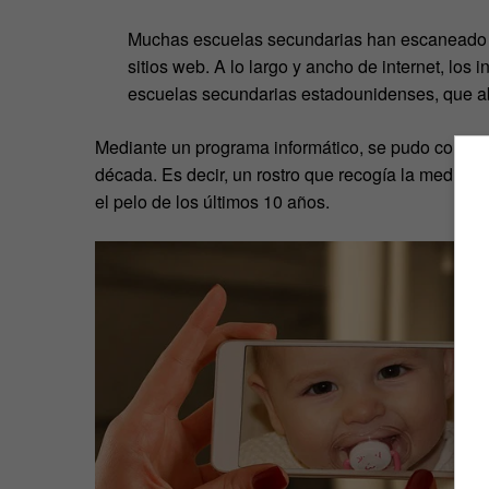
Muchas escuelas secundarias han escaneado l
sitios web. A lo largo y ancho de internet, lo
escuelas secundarias estadounidenses, que a
Mediante un programa informático, se pudo concebir
década. Es decir, un rostro que recogía la media en 
el pelo de los últimos 10 años.