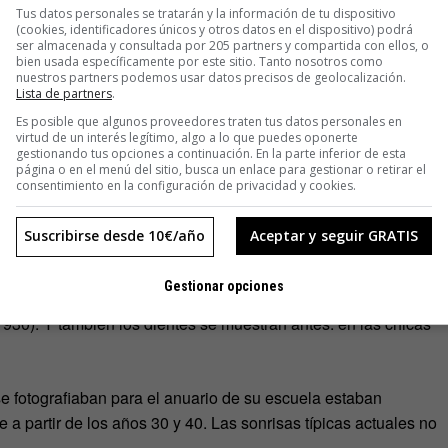
Tus datos personales se tratarán y la información de tu dispositivo
(cookies, identificadores únicos y otros datos en el dispositivo) podrá
ser almacenada y consultada por 205 partners y compartida con ellos, o
bien usada específicamente por este sitio. Tanto nosotros como
nuestros partners podemos usar datos precisos de geolocalización.
Lista de partners
.
Es posible que algunos proveedores traten tus datos personales en
virtud de un interés legítimo, algo a lo que puedes oponerte
ezando desde 1905 hasta 2013,
el rasgo que más cambió
gestionando tus opciones a continuación. En la parte inferior de esta
página o en el menú del sitio, busca un enlace para gestionar o retirar el
r rostro promedio es una boca seria, de dos labios cerrados,
consentimiento en la configuración de privacidad y cookies.
za a curvarse progresivamente en cada extremo, década tras
 Y, a partir de la década de 1970, y sobre todo de 1980, esa
Suscribirse desde 10€/año
Aceptar y seguir GRATIS
Gestionar opciones
 caso de las chicas, la sonrisa parece aflorar un poco antes
 1930). Y también los dientes se muestran antes: en las chicas
e fotografiaban para el anuario de su escuela estaban
e a partir de los años 30 y 40. Las sonrisas típicas actuales no