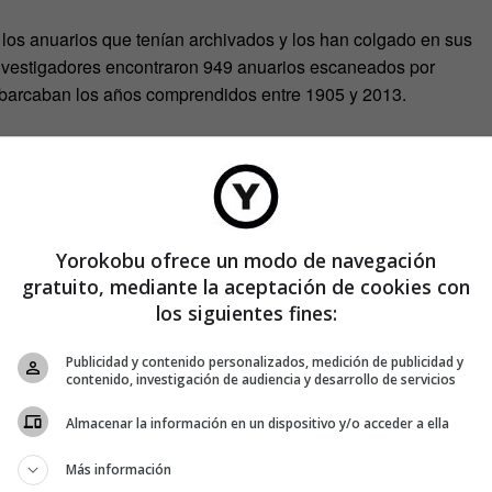
os anuarios que tenían archivados y los han colgado en sus
s investigadores encontraron 949 anuarios escaneados por
barcaban los años comprendidos entre 1905 y 2013.
 un rostro promedio a partir de todas las caras, década por
la ubicación y configuración de la nariz, los ojos, los labios y
Yorokobu ofrece un modo de navegación
gratuito, mediante la aceptación de cookies con
los siguientes fines:
Publicidad y contenido personalizados, medición de publicidad y
contenido, investigación de audiencia y desarrollo de servicios
Almacenar la información en un dispositivo y/o acceder a ella
Más información