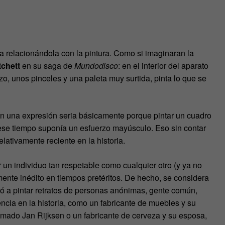
ba relacionándola con la pintura. Como si imaginaran la
tchett
en su saga de
Mundodisco
: en el interior del aparato
o, unos pinceles y una paleta muy surtida, pinta lo que se
 una expresión seria básicamente porque pintar un cuadro
ese tiempo suponía un esfuerzo mayúsculo. Eso sin contar
elativamente reciente en la historia.
 un individuo tan respetable como cualquier otro (y ya no
ente inédito en tiempos pretéritos. De hecho, se considera
ezó a pintar retratos de personas anónimas, gente común,
ncia en la historia, como un fabricante de muebles y su
amado Jan Rijksen o un fabricante de cerveza y su esposa,