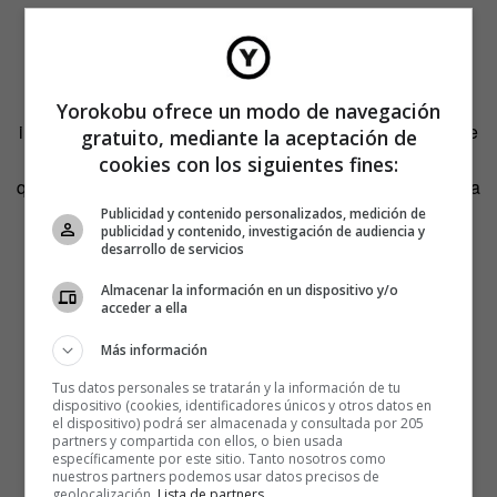
«Esa idea de que siempre lo escrito va reforzado con la
Yorokobu ofrece un modo de navegación
imagen es una constante en el libro. Yo creo, también, que
gratuito, mediante la aceptación de
es parte del humor, parte de la incomodidad o lo que sea
cookies con los siguientes fines:
que produce la lectura del libro y que tiene que ver con esa
repetición entre la imagen y el texto».
Publicidad y contenido personalizados, medición de
publicidad y contenido, investigación de audiencia y
desarrollo de servicios
Almacenar la información en un dispositivo y/o
acceder a ella
Más información
Tus datos personales se tratarán y la información de tu
dispositivo (cookies, identificadores únicos y otros datos en
el dispositivo) podrá ser almacenada y consultada por 205
partners y compartida con ellos, o bien usada
específicamente por este sitio. Tanto nosotros como
nuestros partners podemos usar datos precisos de
geolocalización.
Lista de partners
.