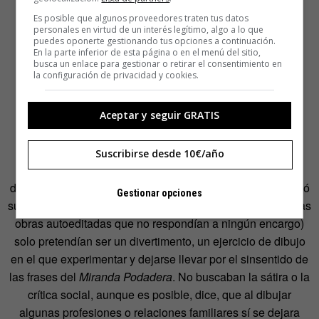
Es posible que algunos proveedores traten tus datos
personales en virtud de un interés legítimo, algo a lo que
puedes oponerte gestionando tus opciones a continuación.
En la parte inferior de esta página o en el menú del sitio,
busca un enlace para gestionar o retirar el consentimiento en
la configuración de privacidad y cookies.
Aceptar y seguir GRATIS
Suscribirse desde 10€/año
Las ilustraciones de Berrio para este libro que él incluye
dentro de su colección de obras Peculiares (cuando renovó
Gestionar opciones
su web, necesitó ordenar sus trabajos y así llamó a aquellas
obras autoeditadas que no respondían a ningún encargo)
solo pretendían ser un divertimento, un ejercicio de dibujo
en el que experimentar y dejarse llevar por el sinsentido de
las frases del
Miranda Podadera
. No buscaban la sátira o la
crítica social, aunque es posible, dice, que al dibujar
algunas profesiones o relaciones familiares sí se dejara