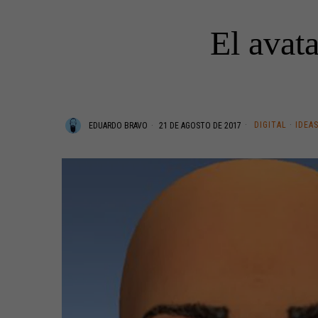
El avata
DIGITAL
·
IDEA
EDUARDO BRAVO
21 DE AGOSTO DE 2017