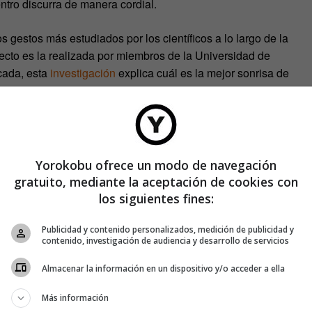
ntro discurra de manera cordial.
s gestos más estudiados por los científicos a lo largo de la
pecto es la realizada por miembros de la Universidad de
cada, esta
investigación
explica cuál es la mejor sonrisa de
amientas 3D, los responsables del estudio diseñaron
Yorokobu ofrece un modo de navegación
egún el grado de inclinación de los labios y su amplitud.
gratuito, mediante la aceptación de cookies con
asi simétricas y también estaban aquellas que jugaban con la
los siguientes fines:
Publicidad y contenido personalizados, medición de publicidad y
contenido, investigación de audiencia y desarrollo de servicios
s, debían calificar las diferentes sonrisas en varios
, «atractiva» o «agradable».
Almacenar la información en un dispositivo y/o acceder a ella
Más información