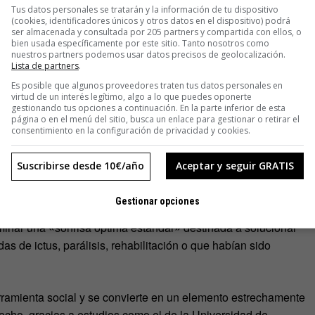
Tus datos personales se tratarán y la información de tu dispositivo
s responsables del estudio pudieron determinar lo que
(cookies, identificadores únicos y otros datos en el dispositivo) podrá
ser almacenada y consultada por 205 partners y compartida con ellos, o
uella que, en opinión de los participantes, había recibido una
bien usada específicamente por este sitio. Tanto nosotros como
s. Dicha sonrisa fue aquella que era equilibrada en el ángulo
nuestros partners podemos usar datos precisos de geolocalización.
Lista de partners
.
 muestra la dentadura y que resulta simétrica.
Es posible que algunos proveedores traten tus datos personales en
virtud de un interés legítimo, algo a lo que puedes oponerte
 este estudio no son únicamente las derivadas que una
gestionando tus opciones a continuación. En la parte inferior de esta
página o en el menú del sitio, busca un enlace para gestionar o retirar el
una persona. Si bien es cierto que a más de un líder político le
consentimiento en la configuración de privacidad y cookies.
es que el objetivo del mismo es mucho más útil. Socialmente
Suscribirse desde 10€/año
Aceptar y seguir GRATIS
Gestionar opciones
rminar una «sonrisa óptima estándar» destinada a solucionar
s de ictus, parálisis, rehabilitación o que habían sido
rramienta social y se convierte en un elemento estrechamente
echo, gracias a estudios como el de la Universidad de