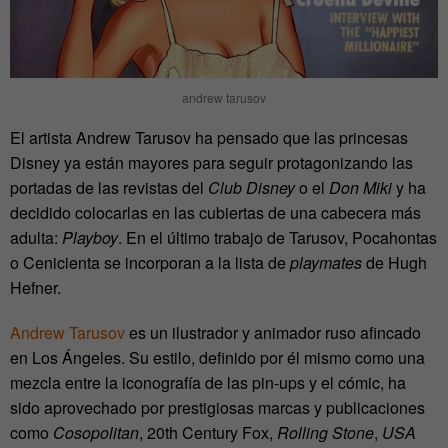
andrew tarusov
El artista Andrew Tarusov ha pensado que las princesas
Disney ya están mayores para seguir protagonizando las
portadas de las revistas del
Club Disney
o el
Don Miki
y ha
decidido colocarlas en las cubiertas de una cabecera más
adulta:
Playboy
. En el último trabajo de Tarusov, Pocahontas
o Cenicienta se incorporan a la lista de
playmates
de Hugh
Hefner.
Andrew Tarusov
es un ilustrador y animador ruso afincado
en Los Ángeles. Su estilo, definido por él mismo como una
mezcla entre la iconografía de las pin-ups y el cómic, ha
sido aprovechado por prestigiosas marcas y publicaciones
como
Cosopolitan
, 20th Century Fox,
Rolling Stone
,
USA