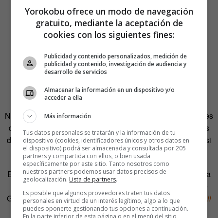
Yorokobu ofrece un modo de navegación
gratuito, mediante la aceptación de
cookies con los siguientes fines:
Publicidad y contenido personalizados, medición de
publicidad y contenido, investigación de audiencia y
desarrollo de servicios
Almacenar la información en un dispositivo y/o
acceder a ella
No es la primera vez que Tarusov jugaba con los personajes
Más información
de Disney. En
Disney Villains Pin-Up series
, las malvadas
Tus datos personales se tratarán y la información de tu
de las películas de animación aparecían recreadas como si
dispositivo (cookies, identificadores únicos y otros datos en
el dispositivo) podrá ser almacenada y consultada por 205
fueran pin-ups de los años 40.
partners y compartida con ellos, o bien usada
específicamente por este sitio. Tanto nosotros como
nuestros partners podemos usar datos precisos de
En
Cartoon Characters That Got Old
imaginaba cómo sería
geolocalización.
Lista de partners
.
la vejez de Mickey y Minnie Mouse, del Pato Donald o de
Es posible que algunos proveedores traten tus datos
Goofy. Por último, en la serie
What if Tim Burton directed all
personales en virtud de un interés legítimo, algo a lo que
puedes oponerte gestionando tus opciones a continuación.
Disney classic movies?
(«¿Qué pasaría si Tim Burton
En la parte inferior de esta página o en el menú del sitio,