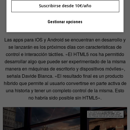
Suscribirse desde 10€/año
Gestionar opciones
Las apps para iOS y Android se encuentran en desarrollo y
se lanzarán es los próximos días con características de
control e interacción táctiles. «El HTML5 nos ha permitido
desarrollar algo que puede ser experimentado de la misma
manera en máquinas de escritorio y dispositivos móviles»,
señala Davide Bianca. «El resultado final es un producto
híbrido que permite al usuario convertirse en parte activa de
una historia y tener un completo control de la misma. Esto
no habría sido posible sin HTML5».