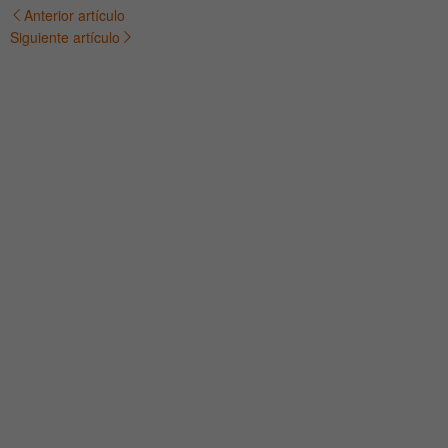
Anterior artículo
Navegación
Siguiente artículo
de
entradas