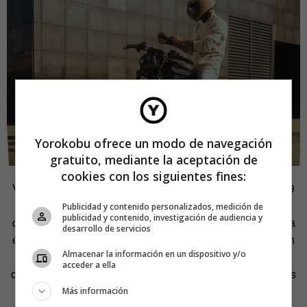
Yorokobu ofrece un modo de navegación
gratuito, mediante la aceptación de
cookies con los siguientes fines:
Valeria Valverde se marchó de su Costa Rica natal con 19
años. A esa edad, tenía muy claro que su futuro no iba a
Publicidad y contenido personalizados, medición de
publicidad y contenido, investigación de audiencia y
discurrir exactamente por lo que su formación marcó hasta
desarrollo de servicios
ese momento. «Me saqué un título de Técnico Superior en
Almacenar la información en un dispositivo y/o
Electromecánica mientras estudiaba en el colegio y un
acceder a ella
diploma en Diseño y fabricación digital. Después de varios
años haciendo proyectos de innovación y tecnología, de
Más información