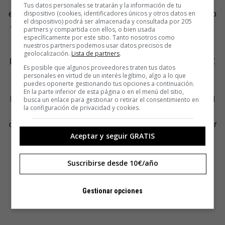
asistir a muchísimas ferias de startups y eventos de
Tus datos personales se tratarán y la información de tu
emprendimiento, me di cuenta que lo mío no era el camino
dispositivo (cookies, identificadores únicos y otros datos en
el dispositivo) podrá ser almacenada y consultada por 205
de la ingeniería sino el de los negocios con sentido, el de
partners y compartida con ellos, o bien usada
crear iniciativas que aportasen al mundo», explica.
específicamente por este sitio. Tanto nosotros como
nuestros partners podemos usar datos precisos de
geolocalización.
Lista de partners
.
Desde hace dos años, sus anhelos está ocupados por
OX
Es posible que algunos proveedores traten tus datos
Motorcycles
, un proyecto de movilidad eléctrica que
personales en virtud de un interés legítimo, algo a lo que
puedes oponerte gestionando tus opciones a continuación.
comenzó en 2018 en Seattle junto a Adrián González y
En la parte inferior de esta página o en el menú del sitio,
Martin Fernández. «Vimos una revolución en la movilidad
busca un enlace para gestionar o retirar el consentimiento en
la configuración de privacidad y cookies.
eléctrica y una crisis climática latente, apostamos por ser
creadores y artífices de ese cambio en la manera de hacer
empresas y en crear productos que aporten valor»
Aceptar y seguir GRATIS
Suscribirse desde 10€/año
Gestionar opciones