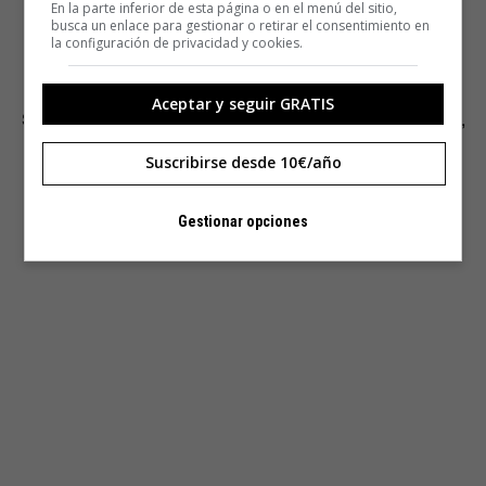
En la parte inferior de esta página o en el menú del sitio,
busca un enlace para gestionar o retirar el consentimiento en
la configuración de privacidad y cookies.
Y una parodia más del clásico 1984. Un episodio de Los
Aceptar y seguir GRATIS
Simpsons contó una historia similar de un tal Steve Mobs,
CEO of Mapple.
Suscribirse desde 10€/año
Gestionar opciones