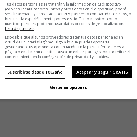
s y algún día, muchas de estas cuestiones podrían dejar de
Tus datos personales se tratarán y la información de tu dispositivo
(cookies, identificadores únicos y otros datos en el dispositivo) podrá
uamente por lo que llegará un momento en que no podamos
ser almacenada y consultada por 205 partners y compartida con ellos, o
bargo, hay que tomarse la cosa con calma. Sólo el 4% del
bien usada específicamente por este sitio. Tanto nosotros como
nuestros partners podemos usar datos precisos de geolocalización.
oscura y energía oscura por lo que el universo
Lista de partners
.
dejar de atormentarse.
Es posible que algunos proveedores traten tus datos personales en
virtud de un interés legítimo, algo a lo que puedes oponerte
gestionando tus opciones a continuación. En la parte inferior de esta
página o en el menú del sitio, busca un enlace para gestionar o retirar el
consentimiento en la configuración de privacidad y cookies.
Suscribirse desde 10€/año
Aceptar y seguir GRATIS
Gestionar opciones