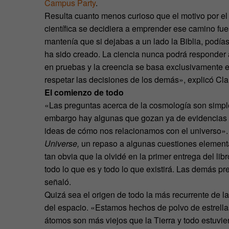
Campus Party
.
Resulta cuanto menos curioso que el motivo por el
científica se decidiera a emprender ese camino fue
mantenía que si dejabas a un lado la Biblia, podía
ha sido creado. La ciencia nunca podrá responder a
en pruebas y la creencia se basa exclusivamente e
respetar las decisiones de los demás», explicó Cla
El comienzo de todo
«Las preguntas acerca de la cosmología son simple
embargo hay algunas que gozan ya de evidencias c
ideas de cómo nos relacionamos con el universo». 
Universe,
un repaso a algunas cuestiones elementa
tan obvia que la olvidé en la primer entrega del li
todo lo que es y todo lo que existirá. Las demás 
señaló.
Quizá sea el origen de todo la más recurrente de 
del espacio. «Estamos hechos de polvo de estrellas.
átomos son más viejos que la Tierra y todo estuvie