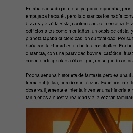
Estaba cansado pero eso ya poco importaba, pronto e
empujaba hacia él, pero la distancia los había conv
brazos y alzó la vista, contemplando la escena. Er
edificios altos como montañas, un oasis de cristal
planeta tapaba el cielo casi en su totalidad. Por
bañaban la ciudad en un brillo apocalíptico. Era bon
distancia, con una pasividad bovina, catódica, frus
sucediendo gracias a él así que, un segundo antes 
Podría ser una historieta de fantasía pero es una i
forma subjetiva, una de sus piezas. Funciona con 
observa fijamente e intenta inventar una historia a
tan ajenos a nuestra realidad y a la vez tan familia