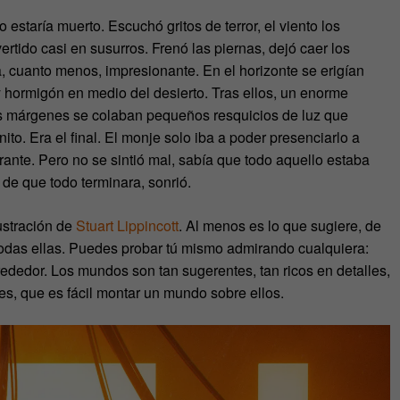
staría muerto. Escuchó gritos de terror, el viento los
ertido casi en susurros. Frenó las piernas, dejó caer los
a, cuanto menos, impresionante. En el horizonte se erigían
 y hormigón en medio del desierto. Tras ellos, un enorme
 sus márgenes se colaban pequeños resquicios de luz que
ito. Era el final. El monje solo iba a poder presenciarlo a
trante. Pero no se sintió mal, sabía que todo aquello estaba
de que todo terminara, sonrió.
lustración de
Stuart Lippincott
. Al menos es lo que sugiere, de
todas ellas. Puedes probar tú mismo admirando cualquiera:
lrededor. Los mundos son tan sugerentes, tan ricos en detalles,
res, que es fácil montar un mundo sobre ellos.