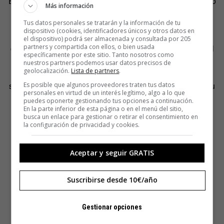
Esa falta de estabilidad no le facilitó el acceso a un trabajo
Más información
de verdad.
Tus datos personales se tratarán y la información de tu
dispositivo (cookies, identificadores únicos y otros datos en
En los teatros de Harlem se habían puesto de moda los
el dispositivo) podrá ser almacenada y consultada por 205
partners y compartida con ellos, o bien usada
concursos de talentos, y Fitzgerald decidió presentarse al
específicamente por este sitio. Tanto nosotros como
del Apollo como bailarina. Solo después de ver que, el
nuestros partners podemos usar datos precisos de
geolocalización.
Lista de partners
.
mismo día que participaba ella, había unas bailarinas
semiprofesionales a las que admiraba, decidió cambiar su
Es posible que algunos proveedores traten tus datos
personales en virtud de un interés legítimo, algo a lo que
disciplina por la canción. Ese cambio de última hora
puedes oponerte gestionando tus opciones a continuación.
En la parte inferior de esta página o en el menú del sitio,
consiguió que ganara.
busca un enlace para gestionar o retirar el consentimiento en
la configuración de privacidad y cookies.
[pullquote]Gente como Billie Holiday pensaba en esos
comienzos que era una desgracia que una gran banda
Aceptar y seguir GRATIS
tuviera esa cantante[/pullquote]
Suscribirse desde 10€/año
El premio implicaba poder actuar la semana siguiente
entera, pero no se lo permitieron. Iba mal vestida y
desaseada, porque no tenía un sitio donde vivir. Y no
Gestionar opciones
dejaron que tuviera su semana de gloria. También la