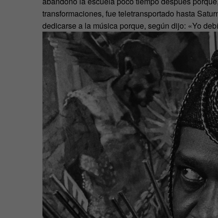
abandonó la escuela poco tiempo después porque, 
transformaciones, fue teletransportado hasta Satur
dedicarse a la música porque, según dijo: «Yo deb