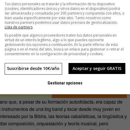
Tus datos personales se tratarán y la información de tu dispositivo
(cookies, identificadores únicos y otros datos en el dispositivo) podrá
ser almacenada y consultada por 205 partners y compartida con ellos, o
bien usada específicamente por este sitio. Tanto nosotros como
nuestros partners podemos usar datos precisos de geolocalización.
Lista de partners
.
Es posible que algunos proveedores traten tus datos personales en
virtud de un interés legítimo, algo a lo que puedes oponerte
gestionando tus opciones a continuación. En la parte inferior de esta
página o en el menú del sitio, busca un enlace para gestionar o retirar el
consentimiento en la configuración de privacidad y cookies.
Suscribirse desde 10€/año
Aceptar y seguir GRATIS
Gestionar opciones
no que, a pesar de su formación autodidacta, era capaz de
tes instrumentos de una big band y tocar desde muy joven en
teresado por la Biblia, las teorías cabalísticas, la lingüística y
iar composición, orquestación y teoría musical, pero