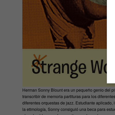
Herman Sonny Blount era un pequeño genio del pia
transcribir de memoria partituras para los diferen
diferentes orquestas de jazz. Estudiante aplicado, in
la etimología, Sonny consiguió una beca para estud