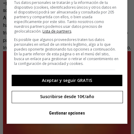
«pero solo utilizamos los estereotipos positivos por los que
Tus datos personales se tratarán y la información de tu
dispositivo (cookies, identificadores únicos y otros datos en
somos reconocidos en muchos países extranjeros».
el dispositivo) podrá ser almacenada y consultada por 205
Amigo Jump es un título en español con pretensiones de
partners y compartida con ellos, o bien usada
específicamente por este sitio. Tanto nosotros como
hacerse conocido en todo el mundo. «México tiene mucha
nuestros partners podemos usar datos precisos de
geolocalización.
Lista de partners
.
tradición exportable. ¿Por qué no utilizamos eso en México
para introducirnos en los nuevos mercados digitales
Es posible que algunos proveedores traten tus datos
personales en virtud de un interés legítimo, algo a lo que
internacionales?», reta Rodríguez a compañeros del gremio.
puedes oponerte gestionando tus opciones a continuación.
En la parte inferior de esta página o en el menú del sitio,
busca un enlace para gestionar o retirar el consentimiento en
la configuración de privacidad y cookies.
Aceptar y seguir GRATIS
Suscribirse desde 10€/año
Gestionar opciones