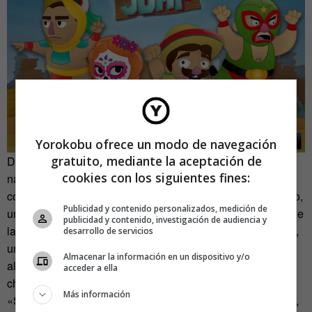
Yorokobu ofrece un modo de navegación
gratuito, mediante la aceptación de
De esos propósitos (y dos meses de intenso trabajo)
cookies con los siguientes fines:
nacieron hace una semana personajes poco
convencionales en las historias de aventuras como Pancho,
Publicidad y contenido personalizados, medición de
un tradicional ranchero con su
zarape
; Caty, una alegoría de
publicidad y contenido, investigación de audiencia y
la Catrina que invade México cada día de muertos; Juanito,
desarrollo de servicios
un luchador; o Tlaloc, un guerrero Azteca. Todos ellos se
Almacenar la información en un dispositivo y/o
alimentan de
power ups
con nombres y sabores como el
acceder a ella
chile-run, el taco-jet, el burrito-magnet o el nacho-shield.
Más información
«Se trata de estereotipos, claro está», reconoce Rodríguez,