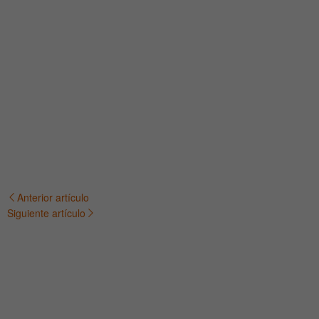
Anterior artículo
Navegación
Siguiente artículo
de
entradas