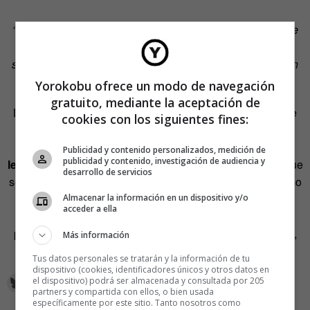
“Ta To Gucci” – «Ta To» es corto para “Está todo” y aunque
Gucci sea una marca, en este caso Gucci es “Good” que
significa “Bien o Bueno” . La próxima vez que te pregunten
“¿Como va todo?” Contesta con TA TO GUCCI!
Yorokobu ofrece un modo de navegación
gratuito, mediante la aceptación de
La RAE,
preguntada en Twitter
, interpretó que el origen de
cookies con los siguientes fines:
gucci
estaba en la palabra inglesa
good
, como señalaba
Rapetón
. Pero otros, como
Alberto Bustos
, ven más una
Publicidad y contenido personalizados, medición de
publicidad y contenido, investigación de audiencia y
lexicalización
de la marca Gucci. Lo suyo, entonces, es que
desarrollo de servicios
se escribiera en minúsculas y adaptada (
guchi
). Pero como
es más probable que se quiera emplear una grafía más
Almacenar la información en un dispositivo y/o
acceder a ella
asociada a la marca italiana, mejor en cursiva (
gucci
)
porque la RAE así lo aconseja. Y seguir un buen consejo,
Más información
ya se sabe: está to
gucci
.
Tus datos personales se tratarán y la información de tu
dispositivo (cookies, identificadores únicos y otros datos en
el dispositivo) podrá ser almacenada y consultada por 205
partners y compartida con ellos, o bien usada
específicamente por este sitio. Tanto nosotros como