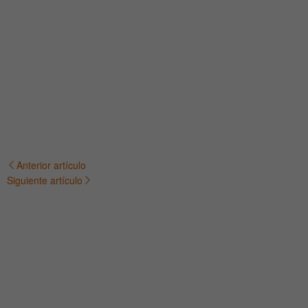
Anterior artículo
Navegación
Siguiente artículo
de
entradas