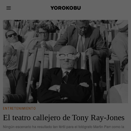
ENTRETENIMIENTO
El teatro callejero de Tony Ray-Jones
Ningún escenario ha resultado tan fértil para el fotógrafo Martin Parr como la