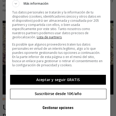
Las agonías empresariales salpican las páginas salmón de los diarios a este y
Más información
al otro lado del Atlántico desde hace años. Las empresas cierran, abren, se
nacionalizan y se fusionan diariamente. Entre
Tus datos personales se tratarán y la información de tu
dispositivo (cookies, identificadores únicos y otros datos en
el dispositivo) podrá ser almacenada y consultada por 205
partners y compartida con ellos, o bien usada
específicamente por este sitio. Tanto nosotros como
nuestros partners podemos usar datos precisos de
geolocalización.
Lista de partners
.
Es posible que algunos proveedores traten tus datos
personales en virtud de un interés legítimo, algo a lo que
puedes oponerte gestionando tus opciones a continuación.
En la parte inferior de esta página o en el menú del sitio,
busca un enlace para gestionar o retirar el consentimiento en
la configuración de privacidad y cookies.
Aceptar y seguir GRATIS
Suscribirse desde 10€/año
DIGITAL
·
ENTRETENIMIENTO
Un hashtag para acabar con el
Gestionar opciones
piestureo