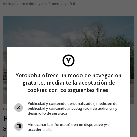
de la palabra cabrón y el refranero español
Yorokobu ofrece un modo de navegación
gratuito, mediante la aceptación de
cookies con los siguientes fines:
Publicidad y contenido personalizados, medición de
publicidad y contenido, investigación de audiencia y
CREATIVIDAD
·
IDEAS
desarrollo de servicios
Ezequiel 36:36: Historia de un avión
Almacenar la información en un dispositivo y/o
superviviente
acceder a ella