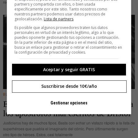
redactan contratos y documentos incomprensibles. ¿Por qué lo hacen?
partners y compartida con ellos, o bien usada
específicamente por este sitio. Tanto nosotros como
nuestros partners podemos usar datos precisos de
geolocalización.
Lista de partners
.
Es posible que algunos proveedores traten tus datos
personales en virtud de un interés legítimo, algo a lo que
puedes oponerte gestionando tus opciones a continuación.
En la parte inferior de esta página o en el menú del sitio,
busca un enlace para gestionar o retirar el consentimiento en
la configuración de privacidad y cookies.
Aceptar y seguir GRATIS
Suscribirse desde 10€/año
BUSINESS
El Banksy de la puntuación enmienda
Gestionar opciones
los apóstrofos mal escritos de Bristol
Justicieros hay de muchos tipos. Basta con echar un vistazo rápido a la lista de
superhéroes que puebla el imaginario del cómic. Pero últimamente surgen
otro tipo de héroes. Estos, casi totalmente