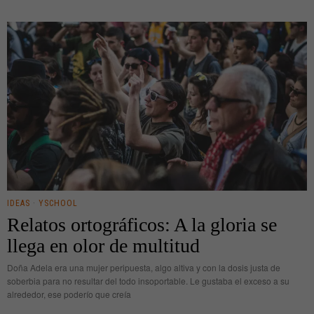
IDEAS
·
YSCHOOL
Relatos ortográficos: A la gloria se
llega en olor de multitud
Doña Adela era una mujer peripuesta, algo altiva y con la dosis justa de
soberbia para no resultar del todo insoportable. Le gustaba el exceso a su
alrededor, ese poderío que creía