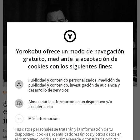
Yorokobu ofrece un modo de navegación
gratuito, mediante la aceptación de
cookies con los siguientes fines:
Publicidad y contenido personalizados, medición de
publicidad y contenido, investigación de audiencia y
desarrollo de servicios
ENTRETENIMIENTO
·
IDEAS
¿Por qué la Administración y las
Almacenar la información en un dispositivo y/o
acceder a ella
empresas envían papeles
indescifrables?
Más información
Tus datos personales se tratarán y la información de tu
Lo dijo Aristóteles, Cicerón y Shakespeare: hay que hablar claro. Pero no
dispositivo (cookies, identificadores únicos y otros datos en
sirvió de nada. La mayoría de las compañías y administraciones españolas
el dispositivo) podrá ser almacenada y consultada por 205