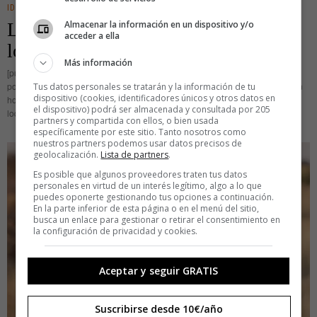
IDEAS
La lengua pertenece al pueblo, no a
Almacenar la información en un dispositivo y/o
acceder a ella
los académicos
Más información
[pullquote author=»Horacio» tagline=»Epístola a los Pisones o Ars
poetica»]Multa renascentur, quae iam cecidere, cadentque quae nunc sunt in
Tus datos personales se tratarán y la información de tu
dispositivo (cookies, identificadores únicos y otros datos en
honore vocabula, si volet usus, quem penes arbitrium est et ius et norma
el dispositivo) podrá ser almacenada y consultada por 205
loquendi» (Renacerán
partners y compartida con ellos, o bien usada
específicamente por este sitio. Tanto nosotros como
nuestros partners podemos usar datos precisos de
geolocalización.
Lista de partners
.
Es posible que algunos proveedores traten tus datos
personales en virtud de un interés legítimo, algo a lo que
puedes oponerte gestionando tus opciones a continuación.
En la parte inferior de esta página o en el menú del sitio,
busca un enlace para gestionar o retirar el consentimiento en
la configuración de privacidad y cookies.
Aceptar y seguir GRATIS
Suscribirse desde 10€/año