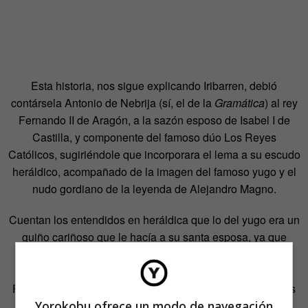
Esta historia, nos sigue explicando Iribarren, debió
contársela Antonio de Nebrija (sí, el de la
Gramática
) al rey
Fernando II de Aragón, a la sazón esposo de Isabel I de
Castilla, y componente del famoso dúo Los Reyes
Católicos, sugiriéndole que incorporara el lema a su escudo
heráldico, acompañado de la imagen del famoso yugo y el
nudo gordiano de la leyenda de Alejandro Magno.
Cuentan los entendidos en heráldica que lo del yugo era un
guiño cariñoso que le hacía a su santa esposa, ya que
empezaba por Y, que era también la primera letra del
nombre de la reina Isabel (escrito en la época Ysabel).
Por su parte, Isabel I tenía en su escudo un haz de flechas
Yorokobu ofrece un modo de navegación
atadas. Y ¿adivináis? Sí, también era un homenaje a su