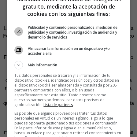
gratuito, mediante la aceptación de
esposo el rey Fernando ya que «flecha» empieza por la
cookies con los siguientes fines:
letra F, y esa era también la inicial del nombre del rey.
La cuestión es que el lema «Tanto monta» pertenecía solo a
Publicidad y contenido personalizados, medición de
publicidad y contenido, investigación de audiencia y
Fernando I, aunque luego apareciera en el escudo heráldico
desarrollo de servicios
de la pareja, uniendo los elementos de uno y de otro.
Almacenar la información en un dispositivo y/o
acceder a ella
Fue mucho después –siglos, para ser más exactos– cuando
se añadió el «…monta tanto, Isabel como Fernando» a la
Más información
expresión primitiva. Sucedió en la dictadura franquista ya
Tus datos personales se tratarán y la información de tu
que este régimen bajo el que algunos afirman que se vivía
dispositivo (cookies, identificadores únicos y otros datos en
el dispositivo) podrá ser almacenada y consultada por 205
mejor idealizó e idolatró el reinado de los Reyes Católicos,
partners y compartida con ellos, o bien usada
puesto que para el dictador y sus secuaces fueron ellos
específicamente por este sitio. Tanto nosotros como
nuestros partners podemos usar datos precisos de
quienes habían llevado a
España
a la gloria y a su completa
geolocalización.
Lista de partners
.
unidad.
Es posible que algunos proveedores traten tus datos
personales en virtud de un interés legítimo, algo a lo que
puedes oponerte gestionando tus opciones a continuación.
Además, equiparaba de esta manera el poder de ambos
En la parte inferior de esta página o en el menú del sitio,
monarcas, indicando que eran igual de poderosos y que las
busca un enlace para gestionar o retirar el consentimiento en