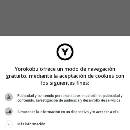
Yorokobu ofrece un modo de navegación
gratuito, mediante la aceptación de cookies con
los siguientes fines:
Publicidad y contenido personalizados, medición de publicidad y
arte la obra de
Dinara Kasko
antes de que comprendas lo
contenido, investigación de audiencia y desarrollo de servicios
Almacenar la información en un dispositivo y/o acceder a ella
dad para jugar con las texturas. Algunos de sus postres
Más información
 de alto brillo que parece más propio de una escultura o un