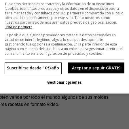
agradan a los clientes, según la pastelera, «porque les
Tus datos personales se tratarán y la información de tu dispositivo
(cookies, identificadores únicos y otros datos en el dispositivo) podrá
delante de ti un objeto extraño y encontrarte dentro una
ser almacenada y consultada por 205 partners y compartida con ellos, o
bien usada específicamente por este sitio. Tanto nosotros como
nuestros partners podemos usar datos precisos de geolocalización.
Lista de partners
.
Es posible que algunos proveedores traten tus datos personales en
virtud de un interés legítimo, algo a lo que puedes oponerte
gestionando tus opciones a continuación. En la parte inferior de esta
o físico del producto no es menos importante que el
página o en el menú del sitio, busca un enlace para gestionar o retirar el
 sus postres deben estar exquisitos: «Si el sabor deja algo
consentimiento en la configuración de privacidad y cookies.
z por muy bonito que sea».
Suscribirse desde 10€/año
Aceptar y seguir GRATIS
técnicas que la han hecho merecedora de prestigio
s puede tener «nuevas experiencias y oportunidades». Ha
Gestionar opciones
ailandia, Kazajistán, Uzbekistán y Rusia; y tiene
mbién vende por todo el mundo algunos de sus moldes
res recetas en formato vídeo.