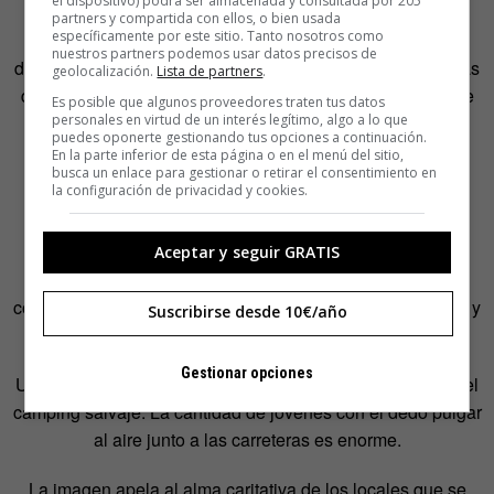
el dispositivo) podrá ser almacenada y consultada por 205
El programa de vuelos a este país ofrecido por algunas
partners y compartida con ellos, o bien usada
específicamente por este sitio. Tanto nosotros como
compañías aéreas, promueve una escala de hasta siete
nuestros partners podemos usar datos precisos de
días sin ningún coste extra. Y cada vez hay más compañías
geolocalización.
Lista de partners
.
de bajo coste que operan vuelos directos al aeropuerto de
Es posible que algunos proveedores traten tus datos
Keflavik.
personales en virtud de un interés legítimo, algo a lo que
puedes oponerte gestionando tus opciones a continuación.
En la parte inferior de esta página o en el menú del sitio,
busca un enlace para gestionar o retirar el consentimiento en
la configuración de privacidad y cookies.
Mientras que viajar a Islandia puede ser barato, o mejor
dicho, más barato de lo que solía ser, viajar dentro de
Aceptar y seguir GRATIS
Islandia puede resultar muy caro. En 2015, Numbeo.com
consideró a la isla como el cuarto país más caro para vivir, y
Suscribirse desde 10€/año
viajar, por supuesto no lo es menos.
Gestionar opciones
Una alternativa para abaratar ese coste es el autoestop y el
camping salvaje. La cantidad de jóvenes con el dedo pulgar
al aire junto a las carreteras es enorme.
La imagen apela al alma caritativa de los locales que se