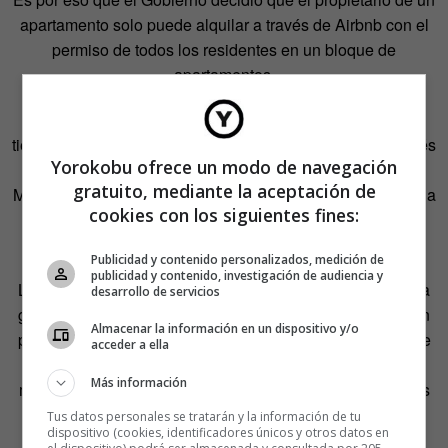
apartamento solo puede alquilar a través de Airbnb con el
permiso de todos los residentes en un bloque de
apartamentos.
Otra legislación tiene como objetivo limitar la cantidad de
tiempo que alguien puede alquilar sus propiedades a través
Yorokobu ofrece un modo de navegación
de Airbnb a 90 días por año. El ayuntamiento de
gratuito, mediante la aceptación de
Mýrdalshreppur, al sur de Islandia, ha prohibido el alquiler a
cookies con los siguientes fines:
corto plazo de apartamentos en Vík í Mýrdal y sus
alrededores.
Publicidad y contenido personalizados, medición de
publicidad y contenido, investigación de audiencia y
Los números en el sector turístico suben no solo porque la
desarrollo de servicios
gente siente curiosidad por conocer Islandia, sino también
Almacenar la información en un dispositivo y/o
porque es cada vez más fácil llegar ahí. El número total de
acceder a ella
visitantes extranjeros en 2015 fue de alrededor de 1,3
Más información
millones, un 29,2% más que en 2014, donde los visitantes
extranjeros llegaron a 998.000.
Tus datos personales se tratarán y la información de tu
dispositivo (cookies, identificadores únicos y otros datos en