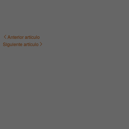
Anterior artículo
Navegación
Siguiente artículo
de
entradas