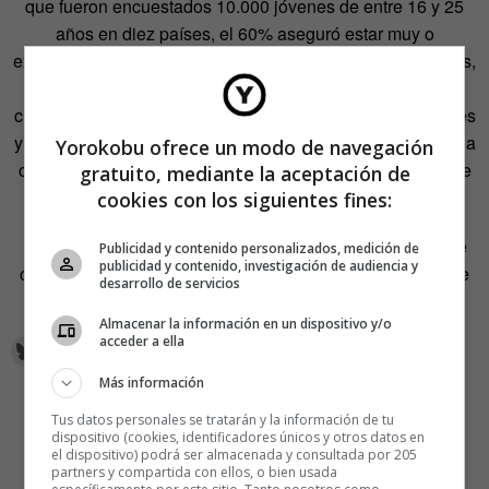
que fueron encuestados 10.000 jóvenes de entre 16 y 25
años en diez países, el 60% aseguró estar muy o
extremadamente preocupado. La mayoría de ellos, además,
acusaba a sus respectivos Gobiernos de inacción ante la
crisis climática y de traición hacia las generaciones jóvenes
y futuras. «Lo que más ansiedad me genera es saber que la
Yorokobu ofrece un modo de navegación
culpa no la tenemos los ciudadanos, sino
los Estados
, que
gratuito, mediante la aceptación de
no actúan», lamenta Priscila.
cookies con los siguientes fines:
¿Cómo afecta a los niños esta enfermedad mental? ¿Qué
Publicidad y contenido personalizados, medición de
publicidad y contenido, investigación de audiencia y
consecuencias acarrea para la salud de las personas? De
desarrollo de servicios
todo ello nos habla Virginia Mendoza en este artículo.
Almacenar la información en un dispositivo y/o
acceder a ella
Más información
Tus datos personales se tratarán y la información de tu
dispositivo (cookies, identificadores únicos y otros datos en
el dispositivo) podrá ser almacenada y consultada por 205
partners y compartida con ellos, o bien usada