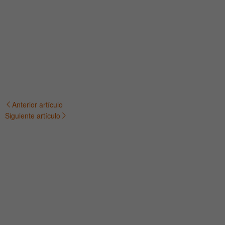
Anterior artículo
Navegación
Siguiente artículo
de
entradas