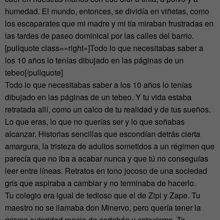
humedad. El mundo, entonces, se dividía en viñetas, como
los escaparates que mi madre y mi tía miraban frustradas en
las tardes de paseo dominical por las calles del barrio.
[pullquote class=»right»]Todo lo que necesitabas saber a
los 10 años lo tenías dibujado en las páginas de un
tebeo[/pullquote]
Todo lo que necesitabas saber a los 10 años lo tenías
dibujado en las páginas de un tebeo. Y tu vida estaba
retratada allí, como un calco de tu realidad y de tus sueños.
Lo que eras, lo que no querías ser y lo que soñabas
alcanzar. Historias sencillas que escondían detrás cierta
amargura, la tristeza de adultos sometidos a un régimen que
parecía que no iba a acabar nunca y que tú no conseguías
leer entre líneas. Retratos en tono jocoso de una sociedad
gris que aspiraba a cambiar y no terminaba de hacerlo.
Tu colegio era igual de tedioso que el de Zipi y Zape. Tu
maestro no se llamaba don Minervo, pero quería tener la
misma autoridad rancia de cartabón y catecismo. Te