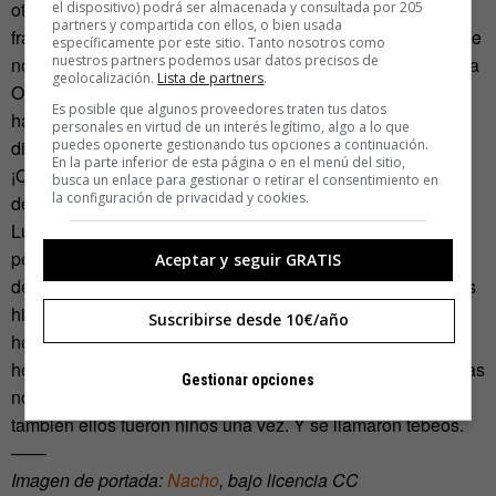
otra minusvalía física grave. Ese límite no debía
el dispositivo) podrá ser almacenada y consultada por 205
partners y compartida con ellos, o bien usada
franquearse. Pero estaba permitido reírse del miope aunque
específicamente por este sitio. Tanto nosotros como
nuestros partners podemos usar datos precisos de
no se llamara Rompetechos. O de la gorda y fea, se llamara
geolocalización.
Lista de partners
.
Ofelia o no. Y del ignorante y gañán Agamenón que
Es posible que algunos proveedores traten tus datos
hablaba como la gente de tu pueblo, dándole patadas al
personales en virtud de un interés legítimo, algo a lo que
puedes oponerte gestionando tus opciones a continuación.
diccionario. No había leyes de lo políticamente correcto.
En la parte inferior de esta página o en el menú del sitio,
¡Quién sería el aburrido que se atrevería a afearte el reírte
busca un enlace para gestionar o retirar el consentimiento en
la configuración de privacidad y cookies.
del mal ajeno!
Luego creces y las viñetas de los tebeos se te hacen
pequeñas. Aún sonríes al verlos porque la boca se te llena
Aceptar y seguir GRATIS
de nostalgia y el corazón se te ablanda. A tus 45 ya no lees
historietas de la familia Trapisonda ni de los Cebolleta; las
Suscribirse desde 10€/año
hermanas Gilda te dan pereza y Sir Tim O’Theo se ha
hecho demasiado mayor. Los cambiaste por los cómics y las
Gestionar opciones
novelas gráficas. Pero lo que los cómics no saben es que
también ellos fueron niños una vez. Y se llamaron tebeos.
——
Imagen de portada:
Nacho
, bajo licencia CC