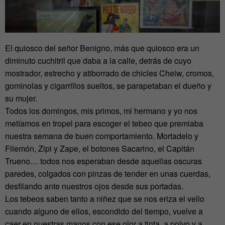
El quiosco del señor Benigno, más que quiosco era un
diminuto cuchitril que daba a la calle, detrás de cuyo
mostrador, estrecho y atiborrado de chicles Cheiw, cromos,
gominolas y cigarrillos sueltos, se parapetaban el dueño y
su mujer.
Todos los domingos, mis primos, mi hermano y yo nos
metíamos en tropel para escoger el tebeo que premiaba
nuestra semana de buen comportamiento. Mortadelo y
Filemón, Zipi y Zape, el botones Sacarino, el Capitán
Trueno… todos nos esperaban desde aquellas oscuras
paredes, colgados con pinzas de tender en unas cuerdas,
desfilando ante nuestros ojos desde sus portadas.
Los tebeos saben tanto a niñez que se nos eriza el vello
cuando alguno de ellos, escondido del tiempo, vuelve a
caer en nuestras manos con ese olor a tinta, a polvo y a