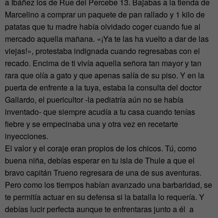
a Ibáñez los de Rue del Percebe 13. Bajabas a la tienda de
Marcelino a comprar un paquete de pan rallado y 1 kilo de
patatas que tu madre había olvidado coger cuando fue al
mercado aquella mañana. «¡Ya te las ha vuelto a dar de las
viejas!», protestaba indignada cuando regresabas con el
recado. Encima de ti vivía aquella señora tan mayor y tan
rara que olía a gato y que apenas salía de su piso. Y en la
puerta de enfrente a la tuya, estaba la consulta del doctor
Gallardo, el puericultor -la pediatría aún no se había
inventado- que siempre acudía a tu casa cuando tenías
fiebre y se empecinaba una y otra vez en recetarte
inyecciones.
El valor y el coraje eran propios de los chicos. Tú, como
buena niña, debías esperar en tu isla de Thule a que el
bravo capitán Trueno regresara de una de sus aventuras.
Pero como los tiempos habían avanzado una barbaridad, se
te permitía actuar en su defensa si la batalla lo requería. Y
debías lucir perfecta aunque te enfrentaras junto a él a