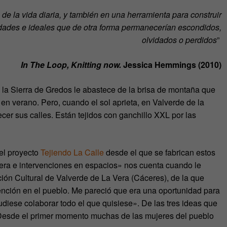
 de la vida diaria, y también en una herramienta para construir
idades e ideales que de otra forma permanecerían escondidos,
olvidados o perdidos
”
In The Loop, Knitting now.
Jessica Hemmings
(2010)
 la Sierra de Gredos le abastece de la brisa de montaña que
en verano. Pero, cuando el sol aprieta, en Valverde de la
cer sus calles. Están tejidos con ganchillo XXL por las
el proyecto
Tejiendo La Calle
desde el que se fabrican estos
mera e intervenciones en espacios» nos cuenta cuando le
ión Cultural de Valverde de La Vera (Cáceres), de la que
vención en el pueblo. Me pareció que era una oportunidad para
diese colaborar todo el que quisiese». De las tres ideas que
 «Desde el primer momento muchas de las mujeres del pueblo