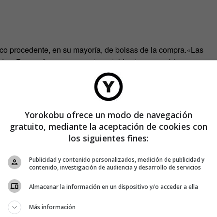
stico procedente, en su mayoría, de bolsas de la compra.«Las
jidas. De esa forma conseguimos toldos impermeables, que
darlos de año en año sin que ocupen mucho espacio». Por la
n para guiar a los paseantes hasta la plaza del pueblo.
o XXL. «Para realizar los tejidos a gran escala utilizamos
Yorokobu ofrece un modo de navegación
ra tejer trapillo. De esta manera podemos cubrir grandes
gratuito, mediante la aceptación de cookies con
 prefieren utilizar la aguja clásica de ganchillo y con ella
los siguientes fines:
idados.
Publicidad y contenido personalizados, medición de publicidad y
contenido, investigación de audiencia y desarrollo de servicios
Almacenar la información en un dispositivo y/o acceder a ella
Más información