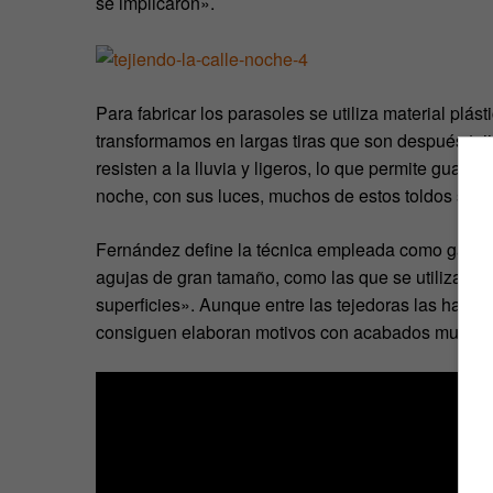
se implicaron».
Para fabricar los parasoles se utiliza material plá
transformamos en largas tiras que son después te
resisten a la lluvia y ligeros, lo que permite guar
noche, con sus luces, muchos de estos toldos sirve
Fernández define la técnica empleada como ganchill
agujas de gran tamaño, como las que se utilizan pa
superficies». Aunque entre las tejedoras las hay que
consiguen elaboran motivos con acabados muy cu