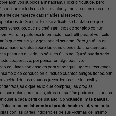
sobre archivos subidos a Instagram, Flickr o Youtube, pero
cantidad de toda esa información y tránsito no es más que
uente que muestre datos fiables al respecto.
opilotados de Google. En ese artículo se hablaba de que
stos vehículos, que no están tan lejos de ser algo común,
ción
. Por una parte esa información será útil para el vehículo,
pañía que construya y gestione el sistema. Pero ¿cuánta de
ía almacene datos sobre las condiciones de una carretera
 a pasar en mi vida no sé si es útil o no. Quizá pueda serlo
modo cooperativo, por pensar en algo positivo.
zado con fines comerciales para saber qué lugares frecuentas,
onsumo o de conducción o incluso cuántos amigos tienes. Sin
privacidad de los usuarios (recordemos que tu móvil ya
nde trabajas o qué es lo que compras) las propias
e esos datos personales, otras compañías podrán utilizar esa
rticular a cada perfil de usuario.
Conclusión: más basura.
física o no- es inherente al propio hecho vital, y no solo
ilas con las partes indigeribles de sus víctimas del mismo