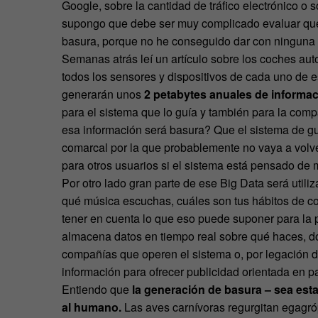
Google, sobre la cantidad de tráfico electrónico o 
supongo que debe ser muy complicado evaluar qué 
basura, porque no he conseguido dar con ninguna f
Semanas atrás leí un artículo sobre los coches aut
todos los sensores y dispositivos de cada uno de e
generarán unos
2 petabytes anuales de informa
para el sistema que lo guía y también para la com
esa información será basura? Que el sistema de gu
comarcal por la que probablemente no vaya a volver
para otros usuarios si el sistema está pensado de 
Por otro lado gran parte de ese Big Data será utili
qué música escuchas, cuáles son tus hábitos de c
tener en cuenta lo que eso puede suponer para la 
almacena datos en tiempo real sobre qué haces, dó
compañías que operen el sistema o, por legación d
información para ofrecer publicidad orientada en pa
Entiendo que
la generación de basura – sea esta 
al humano.
Las aves carnívoras regurgitan egagróp