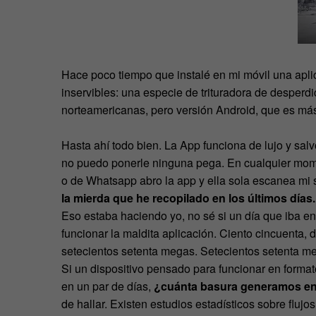
Hace poco tiempo que instalé en mi móvil una aplic
inservibles: una especie de trituradora de desperdi
norteamericanas, pero versión Android, que es más
Hasta ahí todo bien. La App funciona de lujo y salv
no puedo ponerle ninguna pega. En cualquier mome
o de Whatsapp abro la app y ella sola escanea mi
la mierda que he recopilado en los últimos días.
Eso estaba haciendo yo, no sé si un día que iba e
funcionar la maldita aplicación. Ciento cincuenta, 
setecientos setenta megas. Setecientos setenta 
Si un dispositivo pensado para funcionar en forma
en un par de días,
¿cuánta basura generamos en t
de hallar. Existen estudios estadísticos sobre fluj