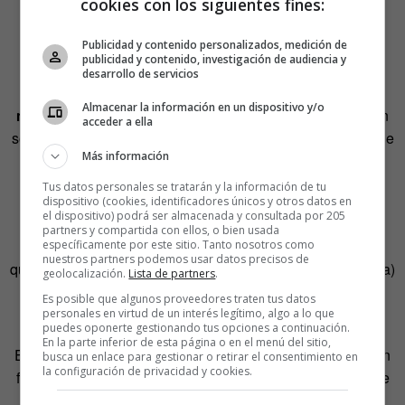
cookies con los siguientes fines:
Publicidad y contenido personalizados, medición de
publicidad y contenido, investigación de audiencia y
desarrollo de servicios
Frente a ellos, o más bien contra ellos,
adultos: los hay
Almacenar la información en un dispositivo y/o
mezquinos y grotescos, y depredadores sexuales.
Tan
acceder a ella
solo dos adultos (una inspectora de policía y un vigilante de
Más información
bazar) se salvan al comprender qué solos están los
protagonistas.
Tus datos personales se tratarán y la información de tu
dispositivo (cookies, identificadores únicos y otros datos en
el dispositivo) podrá ser almacenada y consultada por 205
Con Alyssa y James recorremos una Inglaterra que por
partners y compartida con ellos, o bien usada
momentos mezcla una
parodia de alta sociedad
(«¿Por
específicamente por este sitio. Tanto nosotros como
nuestros partners podemos usar datos precisos de
qué hablas como en
Downton Abbey
, mamá?», dice Alyssa)
geolocalización.
Lista de partners
.
con un remedo de la América profunda
con sabor a
Es posible que algunos proveedores traten tus datos
country
y cerveza caliente.
personales en virtud de un interés legítimo, algo a lo que
puedes oponerte gestionando tus opciones a continuación.
En la parte inferior de esta página o en el menú del sitio,
En todos estos ambientes, los adolescentes se encuentran
busca un enlace para gestionar o retirar el consentimiento en
la configuración de privacidad y cookies.
fuera de lugar. Lo raro no es que se fugaran: lo raro es que
no lo intentaran antes, cada uno por su cuenta. Quizá