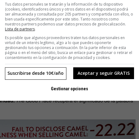
o automático en la franquicia
C.S.I.
Tus datos personales se tratarán y la información de tu dispositivo
(cookies, identificadores únicos y otros datos en el dispositivo) podrá
ser almacenada y consultada por 205 partners y compartida con ellos, o
ace?
bien usada específicamente por este sitio. Tanto nosotros como
nuestros partners podemos usar datos precisos de geolocalización.
Lista de partners
.
a expectativas de marca.
Es posible que algunos proveedores traten tus datos personales en
virtud de un interés legítimo, algo a lo que puedes oponerte
(risas de muertos)
que incitan a la carcajada cuando no hay
gestionando tus opciones a continuación. En la parte inferior de esta
página o en el menú del sitio, busca un enlace para gestionar o retirar el
y Sam Elliott en
The Ranch
era un mal precedente.
consentimiento en la configuración de privacidad y cookies.
otagonizada por un monologuista interpretando a un
Suscribirse desde 10€/año
Aceptar y seguir GRATIS
el daño provocado por los imitadores de Tarantino; rara vez,
Gestionar opciones
uridad.
The Good Place
recupera el significado de la palabra