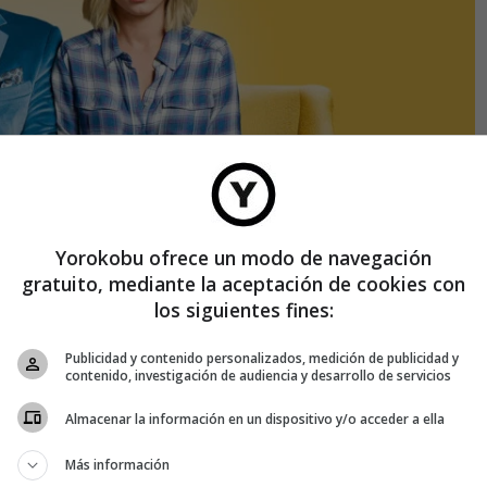
Yorokobu ofrece un modo de navegación
gratuito, mediante la aceptación de cookies con
los siguientes fines:
Publicidad y contenido personalizados, medición de publicidad y
contenido, investigación de audiencia y desarrollo de servicios
cciones anteriores. No he visto
Verónica Mars
ni conozco su
an, de Michael Schur, creador de
The Good Place
.
Almacenar la información en un dispositivo y/o acceder a ella
temporada de
Fargo
. Es un brillante invitado en comedias
Más información