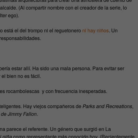
lcalde. (Al compartir nombre con el creador de la serie, lo
ter ego).
no está el del trompo ni el reguetonero
ni hay niños
. Un
 responsabilidades.
bería estar allí. Ha sido una mala persona. Para evitar ser
el bien no es fácil.
ones rocambolescas y con frecuencia inesperadas.
nteligentes. Hay viejos compañeros de
Parks and Recreations
,
de Jimmy Fallon
.
a parece el referente. Un género que surgió en La
i niña
como representante más conocido hoy. (Recientemente