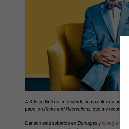
A Kristen Bell no la recuerdo como actriz en produ
papel en
Parks and Recreations,
que me recomiend
Danson está soberbio en
Damages
y
la segunda 