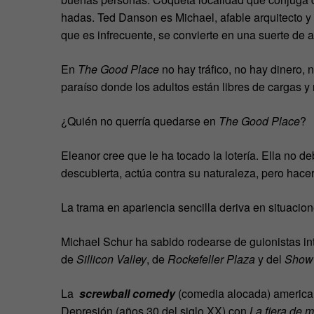
hadas. Ted Danson es Michael, afable arquitecto y a
que es infrecuente, se convierte en una suerte de al
En
The Good Place
no hay tráfico, no hay dinero, 
paraíso donde los adultos están libres de cargas y
¿Quién no querría quedarse en
The Good Place
?
Eleanor cree que le ha tocado la lotería. Ella no de
descubierta, actúa contra su naturaleza, pero hacer 
La trama en apariencia sencilla deriva en situaci
Michael Schur ha sabido rodearse de guionistas i
de
Sillicon Valley
, de
Rockefeller Plaza
y del
Show 
La
screwball comedy
(comedia alocada) american
Depresión (años 30 del siglo XX) con
La fiera de m