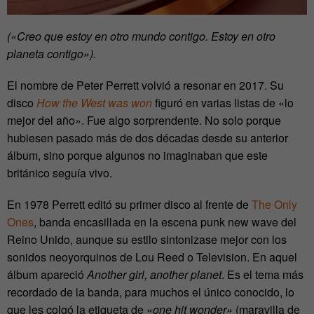
(
«
Creo que estoy en otro mundo contigo. Estoy en otro
planeta contigo
»
).
El nombre de Peter Perrett volvió a resonar en 2017. Su
disco
How the West was won
figuró en varias listas de
«
lo
mejor del año
»
. Fue algo sorprendente. No solo porque
hubiesen pasado más de dos décadas desde su anterior
álbum, sino porque algunos no imaginaban que este
británico seguía vivo.
En 1978 Perrett editó su primer disco al frente de
The Only
Ones
, banda encasillada en la escena punk new wave del
Reino Unido, aunque su estilo sintonizase mejor con los
sonidos neoyorquinos de Lou Reed o Television. En aquel
álbum apareció
Another girl, another planet
. Es el tema más
recordado de la banda, para muchos el único conocido, lo
que les colgó la etiqueta de
«
one hit wonder
»
(maravilla de