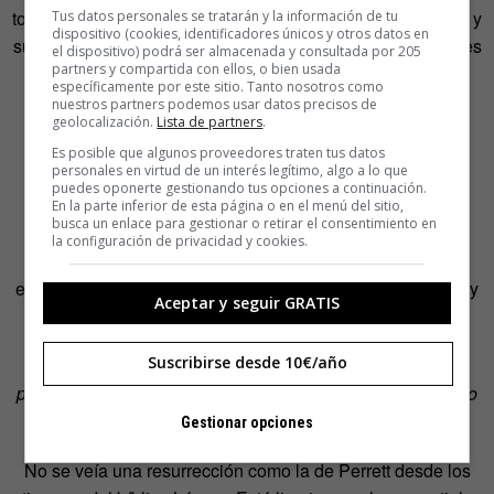
todos los Only Ones estaban en la heroína, aunque Perrett y
Tus datos personales se tratarán y la información de tu
dispositivo (cookies, identificadores únicos y otros datos en
su compañera, fieles a su espíritu hedonista, fueron quienes
el dispositivo) podrá ser almacenada y consultada por 205
partners y compartida con ellos, o bien usada
más profundo descendieron al abismo. Ese año la
específicamente por este sitio. Tanto nosotros como
discográfica los echa y la banda se disuelve.
nuestros partners podemos usar datos precisos de
geolocalización.
Lista de partners
.
Y cuando el narcotráfico se convierte en un riesgo
Es posible que algunos proveedores traten tus datos
personales en virtud de un interés legítimo, algo a lo que
insostenible, se dedican a vender los muebles y otros
puedes oponerte gestionando tus opciones a continuación.
bienes adquiridos en tiempos de bonanza para poder
En la parte inferior de esta página o en el menú del sitio,
busca un enlace para gestionar o retirar el consentimiento en
mantener el consumo. La guitarra de Perrett queda
la configuración de privacidad y cookies.
abandonada mientras su dueño se pasa dos décadas
encerrado en casa, sujetando papel de plata ennegrecido y
Aceptar y seguir GRATIS
contemplando la pared.
Suscribirse desde 10€/año
(
«
El viaje espacial está en mi sangre y no hay nada que
pueda hacer al respecto. Los viajes largos me agotan, pero
sé que no puedo vivir sin esto
»
)
Gestionar opciones
No se veía una resurrección como la de Perrett desde los