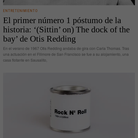
ENTRETENIMIENTO
El primer número 1 póstumo de la
historia: ‘(Sittin’ on) The dock of the
bay’ de Otis Redding
En el verano de 1967 Otis Redding andaba de gira con Carla Thomas. Tras
una actuación en el Fillmore de San Francisco se fue a su alojamiento, una
casa flotante en Sausalito,