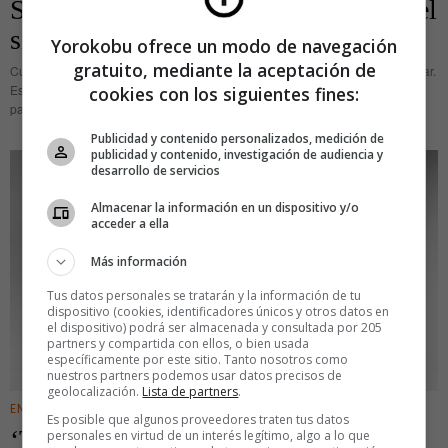
Sharona, la historia de amor detrás del
single más machacón de los 70
Yorokobu ofrece un modo de navegación
gratuito, mediante la aceptación de
Cuando el grupo The Beat sacó su primer álbum, pensaron que iban a triunfar.
Estaban en el lugar adecuado –Los Ángeles– y el momento exacto –1979–
cookies con los siguientes fines:
para la gran explosión del power
Publicidad y contenido personalizados, medición de
publicidad y contenido, investigación de audiencia y
desarrollo de servicios
Almacenar la información en un dispositivo y/o
acceder a ella
Más información
Tus datos personales se tratarán y la información de tu
dispositivo (cookies, identificadores únicos y otros datos en
el dispositivo) podrá ser almacenada y consultada por 205
partners y compartida con ellos, o bien usada
específicamente por este sitio. Tanto nosotros como
nuestros partners podemos usar datos precisos de
geolocalización.
Lista de partners
.
ENTRETENIMIENTO
Es posible que algunos proveedores traten tus datos
‘That will be the day’, de Buddy
personales en virtud de un interés legítimo, algo a lo que