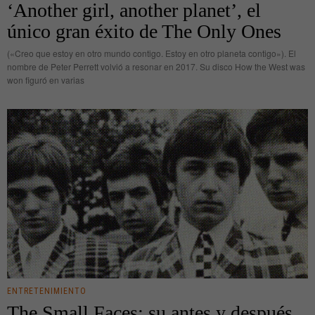
‘Another girl, another planet’, el
único gran éxito de The Only Ones
(«Creo que estoy en otro mundo contigo. Estoy en otro planeta contigo»). El
nombre de Peter Perrett volvió a resonar en 2017. Su disco How the West was
won figuró en varias
ENTRETENIMIENTO
The Small Faces: su antes y después