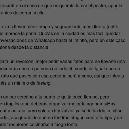
recurrir en el caso de que os queráis tomar el postre, apunta
ntes de cerrar la cita.
 te va a llevar más tiempo y seguramente más dinero (entre
ue merece la pena. Quizás en la ciudad es más fácil quedar
onversaciones de Whatsapp hasta el infinito, pero en este caso
sona desde la distancia.
ra un revolcón, mejor pedir varias fotos para no llevarte una
, recuerda que en persona no todo el mundo es igual que en
 el rato que pases con esa persona será ameno, así que intenta
enéis un mínimo de
feeling
.
un bar cercano a tu barrio te quita poco tiempo, pero
ien implica que deberás organizar mejor tu agenda. «Hay
ar más rato, pero solo en ir y volver, ya se te ha ido la mitad
uedar, asegúrate de que no tendrás ningún contratiempo y de
inder requieren cocinarse a fuego lento.