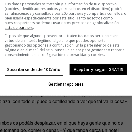
or que quedar con alguien, ir hasta dónde habéis quedado, y
Tus datos personales se tratarán y la información de tu dispositivo
erte a tu casa», reflexiona José, de 24 años. De hecho, el
(cookies, identificadores únicos y otros datos en el dispositivo) podrá
ser almacenada y consultada por 205 partners y compartida con ellos, o
 tenga una gran variedad de horarios y ni si quiera llega a
bien usada específicamente por este sitio. Tanto nosotros como
nuestros partners podemos usar datos precisos de geolocalización.
Lista de partners
.
ansporte propio, o que al menos uno de los dos tenga coche.
Es posible que algunos proveedores traten tus datos personales en
virtud de un interés legítimo, algo a lo que puedes oponerte
 solo de la logística de la otra persona, o por si prefieres
gestionando tus opciones a continuación. En la parte inferior de esta
página o en el menú del sitio, busca un enlace para gestionar o retirar el
luir del todo. Ten siempre un plan B o de emergencias, y
consentimiento en la configuración de privacidad y cookies.
Suscribirse desde 10€/año
Aceptar y seguir GRATIS
Gestionar opciones
a mejor opción es que ambos podáis quedar en un punto
do el esfuerzo (y pagar toda la gasolina), «pero si viene él,
aza, con todo el pueblo cotilleando a ver qué tal va la cosa»,
ambos os podáis desplazar, en el que haya gente que no os
e tomar algo, comer o cenar. «Y que tenga cerca un hotel