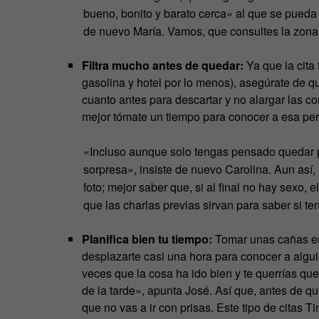
bueno, bonito y barato cerca» al que se pueda 
de nuevo María. Vamos, que consultes la zona a
Filtra mucho antes de quedar:
Ya que la cita
gasolina y hotel por lo menos), asegúrate de q
cuanto antes para descartar y no alargar las c
mejor tómate un tiempo para conocer a esa per
«Incluso aunque solo tengas pensado quedar pa
sorpresa», insiste de nuevo Carolina. Aun así
foto; mejor saber que, si al final no hay sexo,
que las charlas previas sirvan para saber si t
Planifica bien tu tiempo:
Tomar unas cañas en 
desplazarte casi una hora para conocer a algu
veces que la cosa ha ido bien y te querrías qued
de la tarde», apunta José. Así que, antes de q
que no vas a ir con prisas. Este tipo de citas T