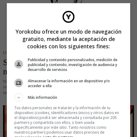
Yorokobu ofrece un modo de navegación
gratuito, mediante la aceptación de
cookies con los siguientes fines:
ENTRETENIMIENTO
Publicidad y contenido personalizados, medición de
Sexo con calma en tiempos de
publicidad y contenido, investigación de audiencia y
multitarea
desarrollo de servicios
No parece ser algo ideal, pero es innegable que vivimos en la época de la
Almacenar la información en un dispositivo y/o
acceder a ella
multitarea. En la de ser capaces de realizar varios proyectos a la vez para
llegar a las
Más información
Tus datos personales se tratarán y la información de tu
dispositivo (cookies, identificadores únicos y otros datos en
el dispositivo) podrá ser almacenada y consultada por 205
partners y compartida con ellos, o bien usada
específicamente por este sitio. Tanto nosotros como
nuestros partners podemos usar datos precisos de