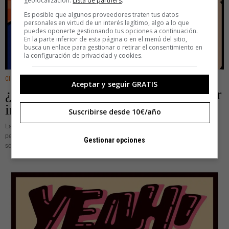
geolocalización.
Lista de partners
.
Es posible que algunos proveedores traten tus datos
personales en virtud de un interés legítimo, algo a lo que
puedes oponerte gestionando tus opciones a continuación.
En la parte inferior de esta página o en el menú del sitio,
busca un enlace para gestionar o retirar el consentimiento en
la configuración de privacidad y cookies.
CIENCIA
Aceptar y seguir GRATIS
¿Tenemos claro qué es y qué no es ser
infiel?
Suscribirse desde 10€/año
La infidelidad sigue siendo uno de esos grandes temas. Lo es porque si dos
personas famosas son infieles, llenan titulares. Lo es porque si dos amigos
Gestionar opciones
son infieles, la historia acaba salpicando