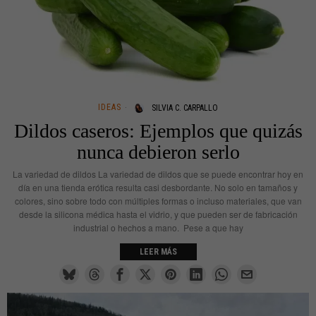
IDEAS
SILVIA C. CARPALLO
Dildos caseros: Ejemplos que quizás
nunca debieron serlo
La variedad de dildos La variedad de dildos que se puede encontrar hoy en
día en una tienda erótica resulta casi desbordante. No solo en tamaños y
colores, sino sobre todo con múltiples formas o incluso materiales, que van
desde la silicona médica hasta el vidrio, y que pueden ser de fabricación
industrial o hechos a mano. Pese a que hay
LEER MÁS