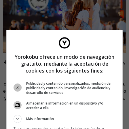
Yorokobu ofrece un modo de navegación
4. Fija un lugar para quedar con los colegas.
Y para eso,
gratuito, mediante la aceptación de
nada mejor que empollarte el mapa del recinto. Lo bueno,
cookies con los siguientes fines:
que en el BBK Live hay cientos molones, os va a costar
elegir. Pero si la cosa se pone dura y no hay consenso, titis,
Publicidad y contenido personalizados, medición de
publicidad y contenido, investigación de audiencia y
elegid el estand de San Miguel, que no falla: bien localizado
desarrollo de servicios
y fácil de identificar. Basta con seguir la llamada de la birra.
Almacenar la información en un dispositivo y/o
acceder a ella
Más información
Tus datos personales se tratarán y la información de tu