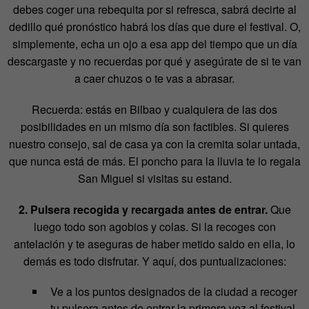
debes coger una rebequita por si refresca, sabrá decirte al
dedillo qué pronóstico habrá los días que dure el festival. O,
simplemente, echa un ojo a esa app del tiempo que un día
descargaste y no recuerdas por qué y asegúrate de si te van
a caer chuzos o te vas a abrasar.
Recuerda: estás en Bilbao y cualquiera de las dos
posibilidades en un mismo día son factibles. Si quieres
nuestro consejo, sal de casa ya con la cremita solar untada,
que nunca está de más. El poncho para la lluvia te lo regala
San Miguel si visitas su estand.
2.
Pulsera recogida y recargada antes de entrar.
Que
luego todo son agobios y colas. Si la recoges con
antelación y te aseguras de haber metido saldo en ella, lo
demás es todo disfrutar. Y aquí, dos puntualizaciones:
Ve a los puntos designados de la ciudad a recoger
tu pulsera antes de entrar la primera vez al festival.