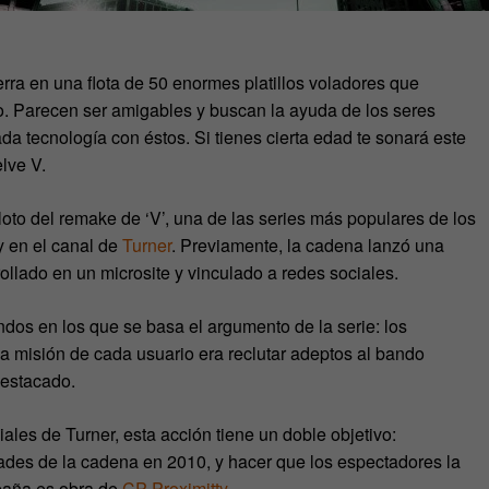
erra en una flota de 50 enormes platillos voladores que
o. Parecen ser amigables y buscan la ayuda de los seres
 tecnología con éstos. Si tienes cierta edad te sonará este
lve V.
oto del remake de ‘V’, una de las series más populares de los
y en el canal de
Turner
. Previamente, la cadena lanzó una
lado en un microsite y vinculado a redes sociales.
dos en los que se basa el argumento de la serie: los
 La misión de cada usuario era reclutar adeptos al bando
destacado.
les de Turner, esta acción tiene un doble objetivo:
dades de la cadena en 2010, y hacer que los espectadores la
mpaña es obra de
CP Proximitty
.