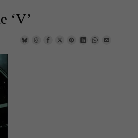
ie ‘V’