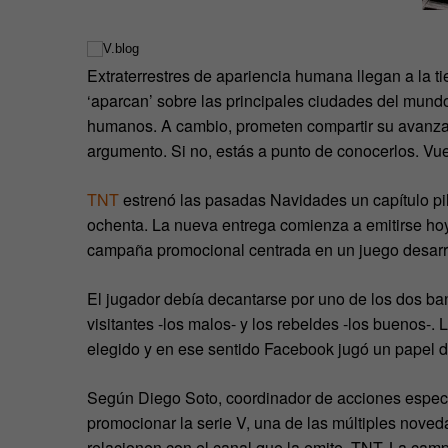
Extraterrestres de apariencia humana llegan a la ti
‘aparcan’ sobre las principales ciudades del mund
humanos. A cambio, prometen compartir su avanzada
argumento. Si no, estás a punto de conocerlos. Vue
TNT
estrenó las pasadas Navidades un capítulo pil
ochenta. La nueva entrega comienza a emitirse ho
campaña promocional centrada en un juego desarrol
El jugador debía decantarse por uno de los dos ban
visitantes -los malos- y los rebeldes -los buenos-.
elegido y en ese sentido Facebook jugó un papel 
Según Diego Soto, coordinador de acciones especia
promocionar la serie V, una de las múltiples nove
relacionen con el canal que la emite, TNT. La ca