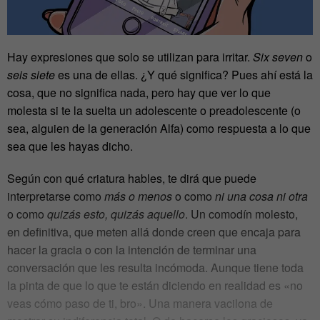
Hay expresiones que solo se utilizan para irritar.
Six seven
o
seis siete
es una de ellas. ¿Y qué significa? Pues ahí está la
cosa, que no significa nada, pero hay que ver lo que
molesta si te la suelta un adolescente o preadolescente (o
sea, alguien de la generación Alfa) como respuesta a lo que
sea que les hayas dicho.
Según con qué criatura hables, te dirá que puede
interpretarse como
más o menos
o como
ni una cosa ni otra
o como
quizás esto, quizás aquello
. Un comodín molesto,
en definitiva, que meten allá donde creen que encaja para
hacer la gracia o con la intención de terminar una
conversación que les resulta incómoda. Aunque tiene toda
la pinta de que lo que te están diciendo en realidad es «no
veas cómo paso de ti, bro». Una manera vacilona de