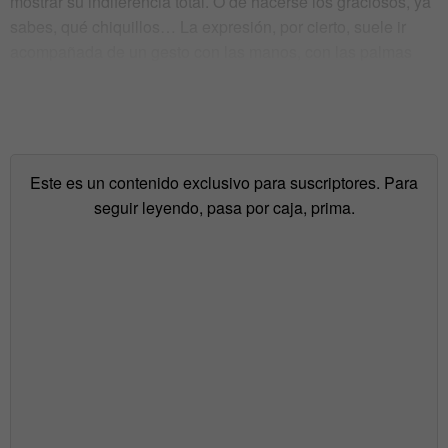
mostrar su indiferencia total. O de hacerse los graciosos, ya
sabes, qué chiquillos… La expresión, por cierto, suele ir
acompañada de un gesto con las manos, con las palmas
hacia arriba, moviéndolas alternativamente de arriba abajo,
como haciendo balanza.
Este es un contenido exclusivo para suscriptores. Para
seguir leyendo, pasa por caja, prima.