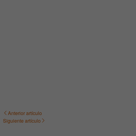
Anterior artículo
Navegación
Siguiente artículo
de