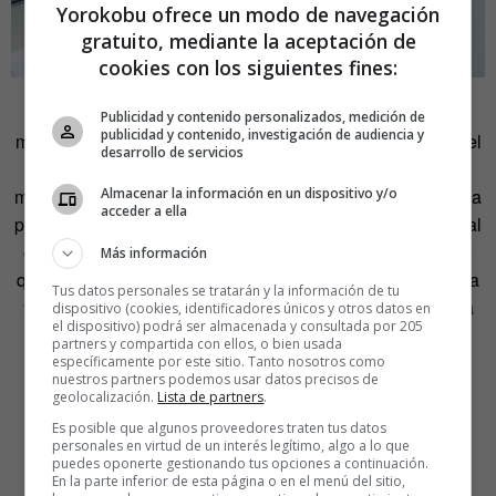
Yorokobu ofrece un modo de navegación
gratuito, mediante la aceptación de
cookies con los siguientes fines:
Después de colaborar estrechamente con perfiles del
Publicidad y contenido personalizados, medición de
publicidad y contenido, investigación de audiencia y
mundo de la publicidad, Merche Alcalá ha entendido que el
desarrollo de servicios
espacio físico puede ser el mensaje más potente de una
Almacenar la información en un dispositivo y/o
marca. No se trata de crear relatos que se difuminan en una
acceder a ella
pantalla, sino de generar experiencias espaciales. «El local
o el objeto puede ser una de las patas de un producto. Lo
Más información
que hacemos es experimentar espacialmente: bajar la idea
Tus datos personales se tratarán y la información de tu
y ponerla para que el usuario interactúe con ella de forma
dispositivo (cookies, identificadores únicos y otros datos en
el dispositivo) podrá ser almacenada y consultada por 205
analógica, sin digitalismos», explica. Es creatividad sin
partners y compartida con ellos, o bien usada
prejuicios, donde el diseño se convierte en un motor de
específicamente por este sitio. Tanto nosotros como
nuestros partners podemos usar datos precisos de
valor y beneficio real para las marcas.
geolocalización.
Lista de partners
.
Es posible que algunos proveedores traten tus datos
Insistencia
personales en virtud de un interés legítimo, algo a lo que
puedes oponerte gestionando tus opciones a continuación.
En la parte inferior de esta página o en el menú del sitio,