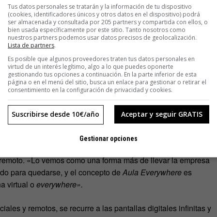
onal.
Tus datos personales se tratarán y la información de tu dispositivo
(cookies, identificadores únicos y otros datos en el dispositivo) podrá
ser almacenada y consultada por 205 partners y compartida con ellos, o
istema de aprendizaje», que como explica el profesor Oliver
bien usada específicamente por este sitio. Tanto nosotros como
nuestros partners podemos usar datos precisos de geolocalización.
Comunicación y Publicidad de ESIC, «se materializa desde
Lista de partners
.
continúa– se convierte en un mentor del alumno, en un
Es posible que algunos proveedores traten tus datos personales en
se responsabiliza de su aprendizaje, siempre de acuerdo con
virtud de un interés legítimo, algo a lo que puedes oponerte
gestionando tus opciones a continuación. En la parte inferior de esta
e».
página o en el menú del sitio, busca un enlace para gestionar o retirar el
consentimiento en la configuración de privacidad y cookies.
 trabaja con el LMS Canvas, donde se le suben al alumno los
 en un lugar de debate o cocreación fundamentado en un
Suscribirse desde 10€/año
Aceptar y seguir GRATIS
Gestionar opciones
resencialidad síncrono donde la mitad de la clase se
en remoto. «Lo vemos como una forma más de llevar la empresa
nido para quedarse, y el concepto de
Aula Everywhere
es
a virtual o
everywhere».
les y remotos, se recurre a las pantallas digitales infinitas y