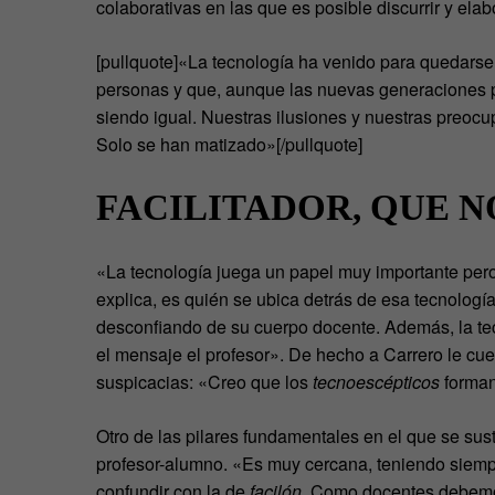
colaborativas en las que es posible discurrir y elabo
[pullquote]«La tecnología ha venido para quedarse
personas y que, aunque las nuevas generaciones p
siendo igual. Nuestras ilusiones y nuestras preoc
Solo se han matizado»[/pullquote]
FACILITADOR, QUE N
«La tecnología juega un papel muy importante pero
explica, es quién se ubica detrás de esa tecnología
desconfiando de su cuerpo docente. Además, la te
el mensaje el profesor». De hecho a Carrero le cue
suspicacias: «Creo que los
tecnoescépticos
forman
Otro de las pilares fundamentales en el que se sus
profesor-alumno. «Es muy cercana, teniendo siemp
confundir con la de
facilón
. Como docentes debemos 