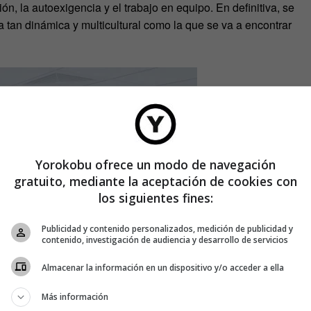
ón, la autoexigencia y el trabajo en equipo. En definitiva, se
a tan dinámica y multicultural como la que se va a encontrar
Yorokobu ofrece un modo de navegación
gratuito, mediante la aceptación de cookies con
los siguientes fines:
Publicidad y contenido personalizados, medición de publicidad y
contenido, investigación de audiencia y desarrollo de servicios
Almacenar la información en un dispositivo y/o acceder a ella
ón mixta y flexible, que combina la presencialidad en remoto y
Más información
en así en espacios infinitos que unen lo mejor de los dos