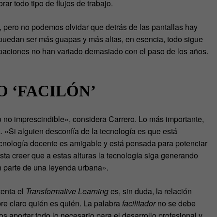
rar todo tipo de flujos de trabajo.
, pero no podemos olvidar que detrás de las pantallas hay
uedan ser más guapas y más altas, en esencia, todo sigue
upaciones no han variado demasiado con el paso de los años.
O ‘FACILÓN’
 no imprescindible», considera Carrero. Lo más importante,
. «Si alguien desconfía de la tecnología es que está
cnología docente es amigable y está pensada para potenciar
sta creer que a estas alturas la tecnología siga generando
 parte de una leyenda urbana».
tenta el
Transformative Learning
es, sin duda, la relación
re claro quién es quién. La palabra
facilitador
no se debe
aportar todo lo necesario para el desarrollo profesional y