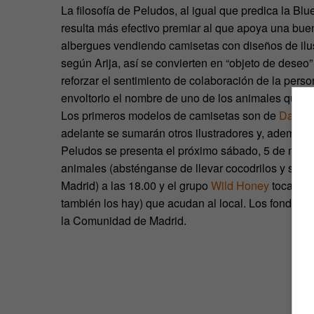
La filosofía de Peludos, al igual que predica la Bl
resulta más efectivo premiar al que apoya una bue
albergues vendiendo camisetas con diseños de ilus
según Arija, así se convierten en “objeto de dese
reforzar el sentimiento de colaboración de la pers
envoltorio el nombre de uno de los animales que 
Los primeros modelos de camisetas son de
David 
adelante se sumarán otros ilustradores y, además 
Peludos se presenta el próximo sábado, 5 de marzo,
animales (absténganse de llevar cocodrilos y simila
Madrid) a las 18.00 y el grupo
Wild Honey
tocará p
también los hay) que acudan al local. Los fondos 
la Comunidad de Madrid.