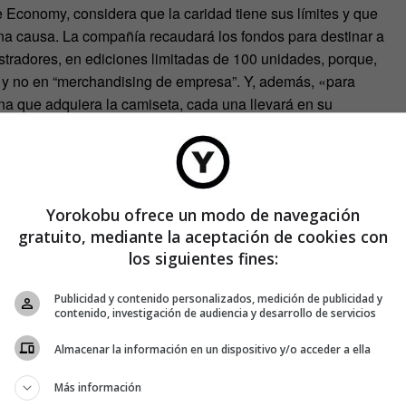
ue Economy, considera que la caridad tiene sus límites y que
na causa. La compañía recaudará los fondos para destinar a
tradores, en ediciones limitadas de 100 unidades, porque,
o” y no en “merchandising de empresa”. Y, además, «para
ona que adquiera la camiseta, cada una llevará en su
está esperando para ser adoptado».
García
y
Manu Griñón
, y tienen un precio de 20 euros. Más
de camisetas, venderán accesorios y otros productos.
 con una fiesta abierta a todo el mundo y a todos los
Yorokobu ofrece un modo de navegación
res, por favor). La cita es en Cuervo Store (C/ Velarde 13,
gratuito, mediante la aceptación de cookies con
ara todos los peludos (humanos, animales e híbridos, que
los siguientes fines:
recaudados de estas primeras ventas irán al albergue
Anaa
, en
Publicidad y contenido personalizados, medición de publicidad y
contenido, investigación de audiencia y desarrollo de servicios
Almacenar la información en un dispositivo y/o acceder a ella
Más información