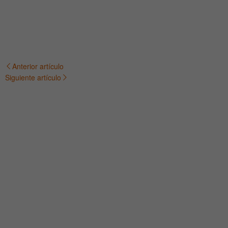
Anterior artículo
Navegación
Siguiente artículo
de
entradas