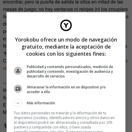
encontrar, pero la puerta de salida te sitúa en mitad de las
mesas de juego; no hay ventanas ni relojes (ni los croupiers
llevan), de modo que pierdes la noción del tiempo; el sonido
de las tragaperras está amplificado cuando toca premio,
pero silenciado cuando no es el caso…, y así hasta la
extenuación…¡Jackpot!
Yorokobu ofrece un modo de navegación
Nota: Si cometiste el error de ver la versión cinematográfica
gratuito, mediante la aceptación de
“Miedo y asco en Las Vegas” te recomiendo hacer un
cookies con los siguientes fines:
CTRL+Z y acudir a su fuente original: el fantástico,
delirante
Publicidad y contenido personalizados, medición de
reportaje de Hunter S. Thomson.
publicidad y contenido, investigación de audiencia y
desarrollo de servicios
—
Almacenar la información en un dispositivo y/o
Iñaki Berazaluce es autor del blog
Strambotic
acceder a ella
Ilustración de
Juan Díaz Faes
Más información
Este artículo fue publicado en el número de Marzo de Ling
Magazine
Tus datos personales se tratarán y la información de tu
dispositivo (cookies, identificadores únicos y otros datos en
el dispositivo) podrá ser almacenada y consultada por 205
partners y compartida con ellos, o bien usada
específicamente por este sitio. Tanto nosotros como