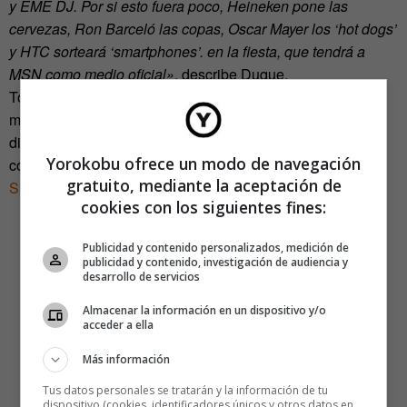
y EME DJ. Por si esto fuera poco, Heineken pone las
cervezas, Ron Barceló las copas, Oscar Mayer los ‘hot dogs’
y HTC sorteará ‘smartphones’. en la fiesta, que tendrá a
MSN como medio oficial»
, describe Duque.
Todos estos nombres se han ido uniendo al cartel de
manera totalmente voluntaria desinteresada y añaden
distintos bonus al precio pelado de la entrada. La fiesta
Yorokobu ofrece un modo de navegación
comenzará mañana jueves 24, a las 20.00h. en la sala
gratuito, mediante la aceptación de
Shôko
(C/ Toledo 86) y las entradas están a la venta
aquí
.
cookies con los siguientes fines:
Publicidad y contenido personalizados, medición de
publicidad y contenido, investigación de audiencia y
desarrollo de servicios
Almacenar la información en un dispositivo y/o
acceder a ella
Más información
Tus datos personales se tratarán y la información de tu
dispositivo (cookies, identificadores únicos y otros datos en