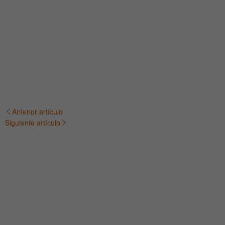
Anterior artículo
Navegación
Siguiente artículo
de
entradas