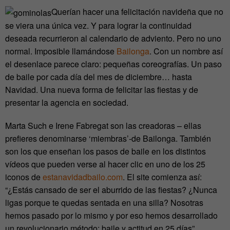
Querían hacer una felicitación navideña que no
se viera una única vez. Y para lograr la continuidad
deseada recurrieron al calendario de adviento. Pero no uno
normal. Imposible llamándose
Bailonga
. Con un nombre así
el desenlace parece claro: pequeñas coreografías. Un paso
de baile por cada día del mes de diciembre… hasta
Navidad. Una nueva forma de felicitar las fiestas y de
presentar la agencia en sociedad.
Marta Such e Irene Fabregat son las creadoras – ellas
prefieres denominarse ‘miembras’-de Bailonga. También
son los que enseñan los pasos de baile en los distintos
vídeos que pueden verse al hacer clic en uno de los 25
iconos de
estanavidadbailo.com
. El site comienza así:
“¿Estás cansado de ser el aburrido de las fiestas? ¿Nunca
ligas porque te quedas sentada en una silla? Nosotras
hemos pasado por lo mismo y por eso hemos desarrollado
un revolucionario método: baile y actitud en 25 días”.