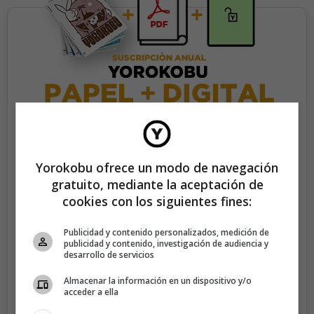
35€/año
Yorokobu ofrece un modo de navegación
gratuito, mediante la aceptación de
Recibe 4 números de la revista Yorokobu.
cookies con los siguientes fines:
Accede a todas las revistas en formato digital.
Publicidad y contenido personalizados, medición de
Accede al contenido exclusivo de Yorokobu.
publicidad y contenido, investigación de audiencia y
desarrollo de servicios
Elimina la publicidad de los contenidos.
Almacenar la información en un dispositivo y/o
Recibe newsletters con contenido exclusivo para
acceder a ella
suscriptores.