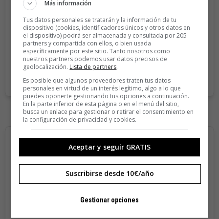
Más información
Sin compromiso de permanencia. Recibe en casa los
cuatro números que publicamos cada año.
Tus datos personales se tratarán y la información de tu
dispositivo (cookies, identificadores únicos y otros datos en
Precio para la península y Baleares.
el dispositivo) podrá ser almacenada y consultada por 205
partners y compartida con ellos, o bien usada
específicamente por este sitio. Tanto nosotros como
nuestros partners podemos usar datos precisos de
SUSCRIBIRME
geolocalización.
Lista de partners
.
Es posible que algunos proveedores traten tus datos
personales en virtud de un interés legítimo, algo a lo que
puedes oponerte gestionando tus opciones a continuación.
En la parte inferior de esta página o en el menú del sitio,
busca un enlace para gestionar o retirar el consentimiento en
la configuración de privacidad y cookies.
Aceptar y seguir GRATIS
Suscribirse desde 10€/año
Gestionar opciones